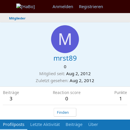
Anmelden
Registrieren
Mitglieder
M
mrst89
0
Mitglied seit
Aug 2, 2012
Zuletzt gesehen
Aug 2, 2012
Beiträge
Reaction score
Punkte
3
0
1
Finden
Profilposts
Letzte Aktivität
Beiträge
Über