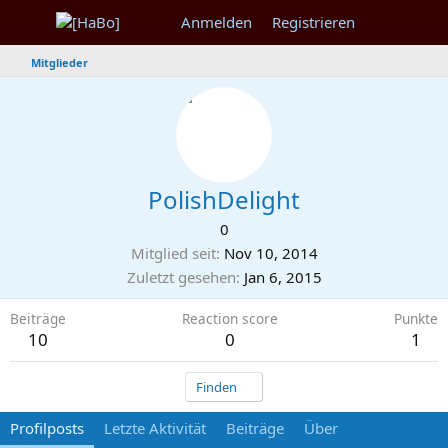
Anmelden
Registrieren
Mitglieder
PolishDelight
0
Mitglied seit
Nov 10, 2014
Zuletzt gesehen
Jan 6, 2015
Beiträge
Reaction score
Punkte
10
0
1
Finden
Profilposts
Letzte Aktivität
Beiträge
Über