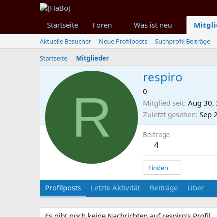
Startseite
Foren
Was ist neu
Mitgl
Aktuelle Besucher
Neue Profilposts
Suchprofil Beiträge
Startseite
Mitglieder
respiro
R
0
Mitglied seit
Aug 30,
Zuletzt gesehen
Sep 
Beiträge
4
Finden
Profilposts
Letzte Aktivität
Beiträge
Über
Es gibt noch keine Nachrichten auf respiro's Profil.