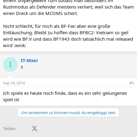
einem Snipergewehr rum sodass man besonders im
Rushmodus als Defender meistens verliert, weil sich das Team
einen Dreck um die MCOMS schert.
Nicht schlecht, für mich als BF-Fan aber eine große
Enttäuschung. Bleibt zu hoffen dass BFBC2: Vietnam so geil
wird wie BF:V und dass BF1943 doch tatsächlich mal released
wird :wink:
IT-Maxi
I
0
Sep 14, 2016
#5
Ich spiele es heute noch finde, dass es ein sehr gelungenes
spiel ist
Um antworten zu können musst du eingeloggt sein.
Facebook
X (Twitter)
LinkedIn
Reddit
Pinterest
Tumblr
WhatsApp
E-Mail
Teilen: