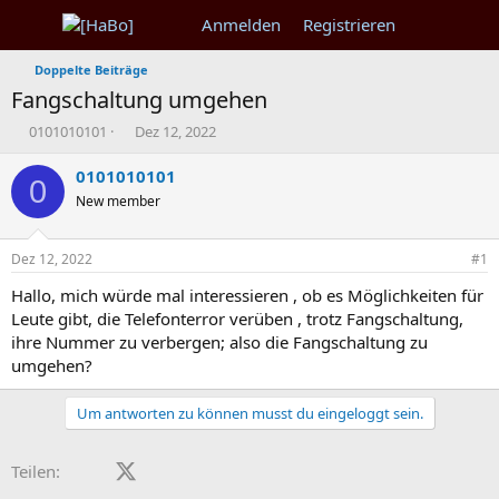
Anmelden
Registrieren
Doppelte Beiträge
Fangschaltung umgehen
T
B
0101010101
Dez 12, 2022
h
e
e
g
0101010101
0
m
i
New member
e
n
n
n
s
d
Dez 12, 2022
#1
t
a
a
t
Hallo, mich würde mal interessieren , ob es Möglichkeiten für
r
u
Leute gibt, die Telefonterror verüben , trotz Fangschaltung,
t
m
ihre Nummer zu verbergen; also die Fangschaltung zu
e
umgehen?
r
Um antworten zu können musst du eingeloggt sein.
Facebook
X (Twitter)
LinkedIn
Reddit
Pinterest
Tumblr
WhatsApp
E-Mail
Teilen: