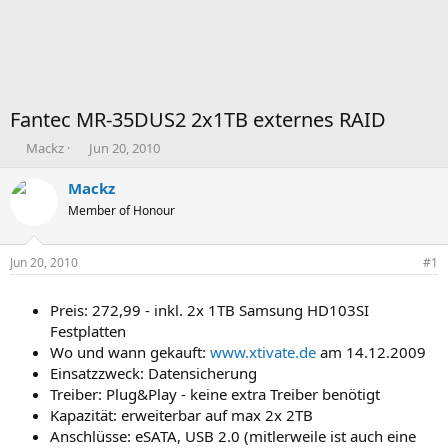
Fantec MR-35DUS2 2x1TB externes RAID
T
B
Mackz
Jun 20, 2010
h
e
e
g
Mackz
m
i
Member of Honour
e
n
n
n
s
d
Jun 20, 2010
#1
t
a
a
t
Preis: 272,99 - inkl. 2x 1TB Samsung HD103SI
r
u
t
m
Festplatten
e
Wo und wann gekauft:
www.xtivate.de
am 14.12.2009
r
Einsatzzweck: Datensicherung
Treiber: Plug&Play - keine extra Treiber benötigt
Kapazität: erweiterbar auf max 2x 2TB
Anschlüsse: eSATA, USB 2.0 (mitlerweile ist auch eine