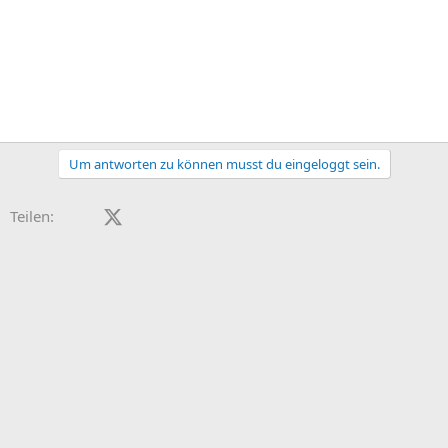
Um antworten zu können musst du eingeloggt sein.
Facebook
X (Twitter)
LinkedIn
Reddit
Pinterest
Tumblr
WhatsApp
E-Mail
Teilen: