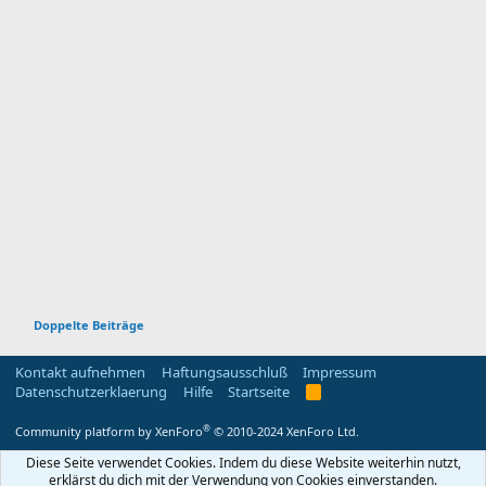
Doppelte Beiträge
Kontakt aufnehmen
Haftungsausschluß
Impressum
Datenschutzerklaerung
Hilfe
Startseite
R
S
S
®
Community platform by XenForo
© 2010-2024 XenForo Ltd.
Diese Seite verwendet Cookies. Indem du diese Website weiterhin nutzt,
erklärst du dich mit der Verwendung von Cookies einverstanden.