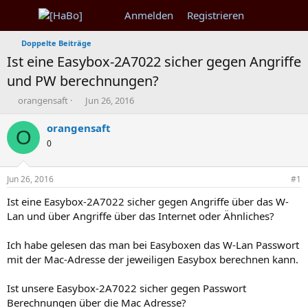
Anmelden
Registrieren
Doppelte Beiträge
Ist eine Easybox-2A7022 sicher gegen Angriffe
und PW berechnungen?
T
B
orangensaft
Jun 26, 2016
h
e
e
g
orangensaft
O
m
i
0
e
n
n
n
s
d
Jun 26, 2016
#1
t
a
a
t
Ist eine Easybox-2A7022 sicher gegen Angriffe über das W-
r
u
Lan und über Angriffe über das Internet oder Ähnliches?
t
m
e
Ich habe gelesen das man bei Easyboxen das W-Lan Passwort
r
mit der Mac-Adresse der jeweiligen Easybox berechnen kann.
Ist unsere Easybox-2A7022 sicher gegen Passwort
Berechnungen über die Mac Adresse?