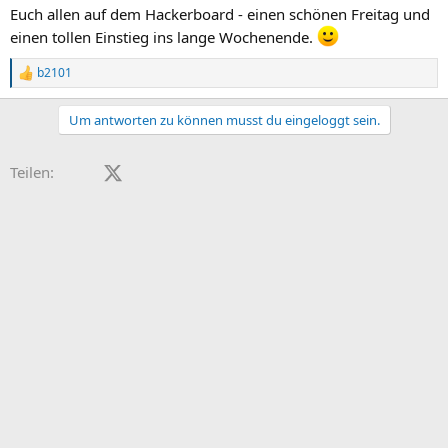
Euch allen auf dem Hackerboard - einen schönen Freitag und
einen tollen Einstieg ins lange Wochenende.
b2101
R
e
a
Um antworten zu können musst du eingeloggt sein.
c
t
i
Facebook
X (Twitter)
LinkedIn
Reddit
Pinterest
Tumblr
WhatsApp
E-Mail
Teilen:
o
n
s
: