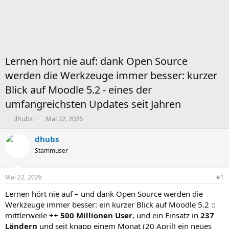
Lernen hört nie auf: dank Open Source
werden die Werkzeuge immer besser: kurzer
Blick auf Moodle 5.2 - eines der
umfangreichsten Updates seit Jahren
T
B
dhubs
Mai 22, 2026
h
e
e
g
dhubs
m
i
Stammuser
e
n
n
n
s
d
Mai 22, 2026
#1
t
a
a
t
Lernen hört nie auf – und dank Open Source werden die
r
u
Werkzeuge immer besser: ein kurzer Blick auf Moodle 5.2 ::
t
m
mittlerweile
++ 500 Millionen User
, und ein Einsatz in
237
e
Ländern
und seit knapp einem Monat (20 April) ein neues
r