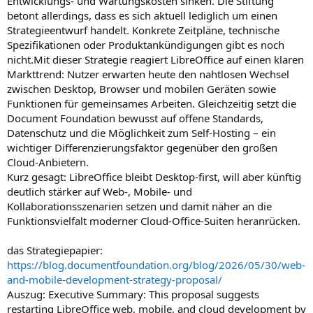
Entwicklungs- und Wartungskosten sinken. Die Stiftung
betont allerdings, dass es sich aktuell lediglich um einen
Strategieentwurf handelt. Konkrete Zeitpläne, technische
Spezifikationen oder Produktankündigungen gibt es noch
nicht.Mit dieser Strategie reagiert LibreOffice auf einen klaren
Markttrend: Nutzer erwarten heute den nahtlosen Wechsel
zwischen Desktop, Browser und mobilen Geräten sowie
Funktionen für gemeinsames Arbeiten. Gleichzeitig setzt die
Document Foundation bewusst auf offene Standards,
Datenschutz und die Möglichkeit zum Self-Hosting – ein
wichtiger Differenzierungsfaktor gegenüber den großen
Cloud-Anbietern.
Kurz gesagt: LibreOffice bleibt Desktop-first, will aber künftig
deutlich stärker auf Web-, Mobile- und
Kollaborationsszenarien setzen und damit näher an die
Funktionsvielfalt moderner Cloud-Office-Suiten heranrücken.
das Strategiepapier:
https://blog.documentfoundation.org/blog/2026/05/30/web-
and-mobile-development-strategy-proposal/
Auszug: Executive Summary: This proposal suggests
restarting LibreOffice web, mobile, and cloud development by