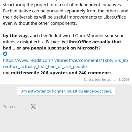
structuring the project into a set of independent initiatives.
Each initiative can be pursued separately from the others, and
their deliverables will be useful improvements to LibreOffice
even without the other components.
by the way:
auch bei Reddit wird LO im Moment sehr sehr
intensiv diskutiert: z. B. hier:
is LibreOffice actually that
bad… or are people just stuck on Microsoft?
https://www.reddit.com/r/libreoffice/comments/1st8yij/is_lib
reoffice_actually_that_bad_or_are_people
mit
mittlerweile 206 upvotes und 240 comments
Zuletzt bearbeitet:
Jun 3, 2026
Um antworten zu können musst du eingeloggt sein.
Facebook
X (Twitter)
LinkedIn
Reddit
Pinterest
Tumblr
WhatsApp
E-Mail
Teilen: