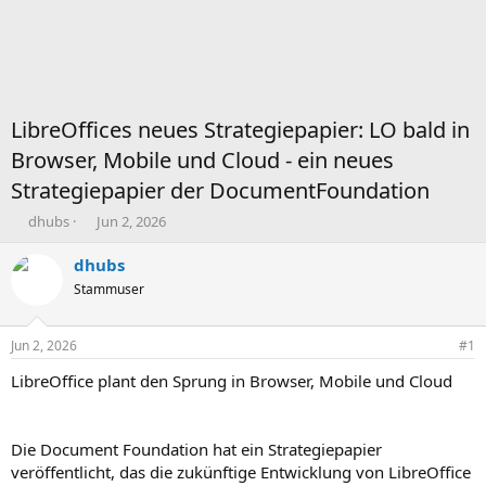
LibreOffices neues Strategiepapier: LO bald in
Browser, Mobile und Cloud - ein neues
Strategiepapier der DocumentFoundation
T
B
dhubs
Jun 2, 2026
h
e
e
g
dhubs
m
i
Stammuser
e
n
n
n
s
d
Jun 2, 2026
#1
t
a
a
t
LibreOffice plant den Sprung in Browser, Mobile und Cloud
r
u
t
m
e
Die Document Foundation hat ein Strategiepapier
r
veröffentlicht, das die zukünftige Entwicklung von LibreOffice