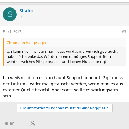
Shalec
S
0
Feb 1, 2017
#3
Chromatin hat gesagt.:
Ich kann mich nicht erinnern, dass wir das mal wirklich gebraucht
haben. Ich denke das Würde nur ein unnötiges Support-Item
werden, welches Pflege braucht und keinen Nutzen bringt.
Ich weiß nicht, ob es überhaupt Support benötigt. Ggf. muss
der Link im Header mal getauscht werden, wenn man es aus
externer Quelle bezieht. Aber sonst sollte es wartungsarm
sein.
Um antworten zu können musst du eingeloggt sein.
Facebook
X (Twitter)
LinkedIn
Reddit
Pinterest
Tumblr
WhatsApp
E-Mail
Teilen: