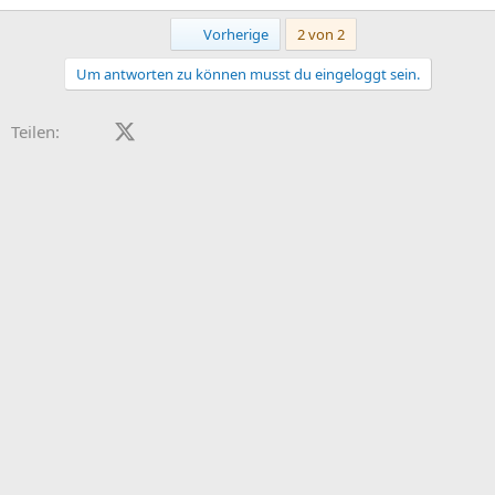
Erste
Vorherige
2 von 2
Um antworten zu können musst du eingeloggt sein.
Facebook
X (Twitter)
LinkedIn
Reddit
Pinterest
Tumblr
WhatsApp
E-Mail
Teilen: