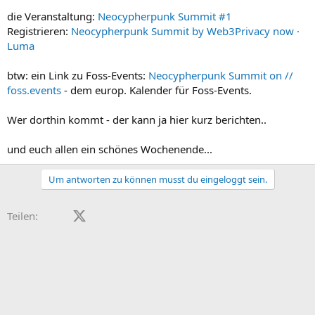
die Veranstaltung:
Neocypherpunk Summit #1
Registrieren:
Neocypherpunk Summit by Web3Privacy now ·
Luma
btw: ein Link zu Foss-Events:
Neocypherpunk Summit on //
foss.events
- dem europ. Kalender für Foss-Events.
Wer dorthin kommt - der kann ja hier kurz berichten..
und euch allen ein schönes Wochenende...
Um antworten zu können musst du eingeloggt sein.
Facebook
X (Twitter)
LinkedIn
Reddit
Pinterest
Tumblr
WhatsApp
E-Mail
Teilen: