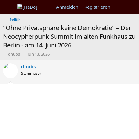
Anmelden
Registrieren
Politik
"Ohne Privatsphäre keine Demokratie" – Der
Neocypherpunk Summit im alten Funkhaus zu
Berlin - am 14. Juni 2026
T
B
dhubs
Jun 13, 2026
h
e
e
g
dhubs
m
i
Stammuser
e
n
n
n
s
d
t
a
a
t
r
u
t
m
e
r