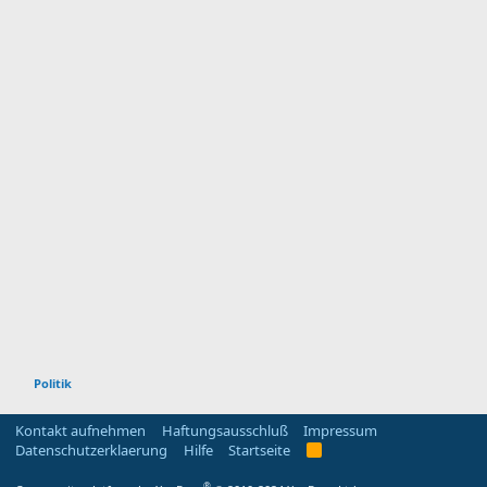
Politik
Kontakt aufnehmen
Haftungsausschluß
Impressum
Datenschutzerklaerung
Hilfe
Startseite
R
S
S
®