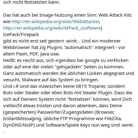
sich nicht festsetzten kann.
Das hat auch bei Image-Nutzung einen Sinn: Web Attack Kits
wie
http://en.wikipedia.org/wiki/Webattacker
,
http://en.wikipedia.org/wiki/MPack_(software
)
IcePack/Firepack
gibt es nicht erst seit gestern :wink: . Und ein moderner
Webbrowser hat zig Plugins "automatisch" integriert - vor
allem Flash, PDF, Java usw.
Heißt: es reicht aus, sich irgendwo bei google zu verklicken
oder auf eine der vielen "gehijackten" Seiten zu kommen.
Ganz automatisch werden die üblichen Lücken abgegrast und
vesucht, Malware auf das System zu bringen.
Und i.R sind das inzwischen keine 0815 Trojaner, sondern
Bots oder Stealer oder eben Bots mit Stealer Plugin. Dass die
sich auf Deinem System nicht "festsetzen" können, wird Dich
vielleicht etwas trösten und davon ablenken, dass Deine
(gespeicherten) Passwörter/Zugangsdaten (Browser,
InstantMessaging, übliche FTP Programme wie FileZilla,
DynDNS/NoIP) und Software/Spiele Keys nun weg sind :wink:
.