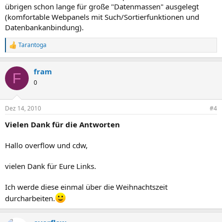
übrigen schon lange für große "Datenmassen" ausgelegt
(komfortable Webpanels mit Such/Sortierfunktionen und
Datenbankanbindung).
Tarantoga
R
e
a
fram
c
F
t
0
i
o
n
Dez 14, 2010
#4
s
:
Vielen Dank für die Antworten
Hallo overflow und cdw,
vielen Dank für Eure Links.
Ich werde diese einmal über die Weihnachtszeit
durcharbeiten.