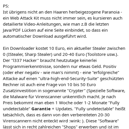
PS:
Ist übrigens nicht an den Haaren herbeigezogene Paranoia -
ein Web Attack Kit muss nicht immer sein, es kursieren auch
detailierte Video-Anleitungen, wie man z.B die letzten
Java/PDF Lücken auf eine Seite einbindet, so dass ein
automatischer Download ausgeführt wird.
Ein Downloader kostet 10 Euro, ein aktueller Stealer zwischen
0 (IStealer, Sharp Stealer) und 20-40 Euro (Toolstore usw.).
Der "l337 Hacker" braucht heutzutage keinerlei
Programmierkenntnisse, sondern nur etwas Geld. Positiv
(oder eher negativ - wie man's nimmt) - eine "erfolgreiche"
Attacke auf einen "ultra-high-end-Security-Suite" geschützten
Rechner ist auch eine Frage von 10 bis 50 Euro
Zusatzinvestition in sogenannte "Crypter" (Spezielle Software,
die Malware für Virenscanner unkenntlich macht. Je nach
Preis bekommt man eben 1 Woche oder 1-2 Monate "Fully
undetectable"
Garantie
+ Updates. "Fully undetectable" heißt
tatsächlich, dass es dann von den verbereiteten 20-30
Virenscannern nicht enteckt wird :wink: ). Diese "Software"
lässt sich in recht zahlreichen "Shops" erwerben und ist im