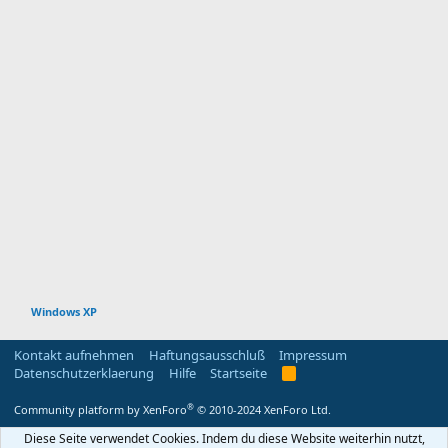
Windows XP
Kontakt aufnehmen
Haftungsausschluß
Impressum
Datenschutzerklaerung
Hilfe
Startseite
R
S
S
®
Community platform by XenForo
© 2010-2024 XenForo Ltd.
Diese Seite verwendet Cookies. Indem du diese Website weiterhin nutzt,