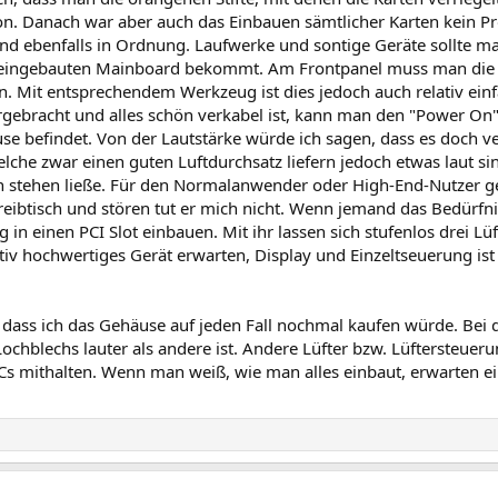
on. Danach war aber auch das Einbauen sämtlicher Karten kein P
ind ebenfalls in Ordnung. Laufwerke und sontige Geräte sollte m
eingebauten Mainboard bekommt. Am Frontpanel muss man die Ei
. Mit entsprechendem Werkzeug ist dies jedoch auch relativ einf
ebracht und alles schön verkabel ist, kann man den "Power On"-
 befindet. Von der Lautstärke würde ich sagen, dass es doch ver
lche zwar einen guten Luftdurchsatz liefern jedoch etwas laut si
 stehen ließe. Für den Normalanwender oder High-End-Nutzer geh
ibtisch und stören tut er mich nicht. Wenn jemand das Bedürfnis
in einen PCI Slot einbauen. Mit ihr lassen sich stufenlos drei Lüft
tiv hochwertiges Gerät erwarten, Display und Einzeltseuerung ist 
 dass ich das Gehäuse auf jeden Fall nochmal kaufen würde. Bei de
ochblechs lauter als andere ist. Andere Lüfter bzw. Lüftersteuer
s mithalten. Wenn man weiß, wie man alles einbaut, erwarten ei