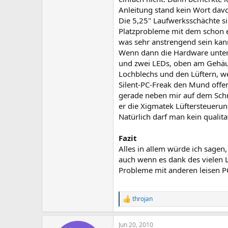
Anleitung stand kein Wort dav
Die 5,25" Laufwerksschächte s
Platzprobleme mit dem schon 
was sehr anstrengend sein kann
Wenn dann die Hardware unterg
und zwei LEDs, oben am Gehäuse
Lochblechs und den Lüftern, we
Silent-PC-Freak den Mund offen
gerade neben mir auf dem Schre
er die Xigmatek Lüftersteuerung 
Natürlich darf man kein qualita
Fazit
Alles in allem würde ich sagen,
auch wenn es dank des vielen L
Probleme mit anderen leisen PC
throjan
R
e
a
Jun 20, 2010
c