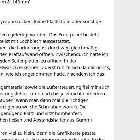
120mm & 140mm)
yroporstücken, keine Plastikfolie oder sonstige
Blech gefertigt wurden. Das Frontpanel besteht
e ist mit Lochblech ausgestattet.
cken, die Lackierung ist durchweg gleichmäßig.
rten Kraftaufwand öffnen. Zwischendurch hatte ich
iden Seitenplatten zu öffnen. In der
twas zu erkennen. Zuerst rührte sich da gar nichts,
en, wie ich angenommen hatte. Nachdem ich das
ematerial sowie die Lüftersteuerung fiel mir auch
tungsfehler konnte ich bis jetzt nicht entdecken.
rauben, wenn man dann mal die richtigen
ganz genau welche Schrauben wofür). Die
 genügend Platz und sitzt bombenfest.
ziehen ließen und Abstandshalter aus Gummi
ren viel zu klein, denn die Grafikkarte passte
elt wurden, gänzlich herausnehmen konnte. In der