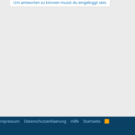
Um antworten zu können musst du eingeloggt sein.
Impressum
Datenschutzerklaerung
Hilfe
Startseite
R
S
S