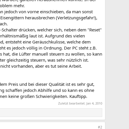
roblem mehr.
an jedoch von vorne einschieben, da man sonst
sengittern herausbrechen (Verletzungsgefahr!),
ach.
Schalter drücken, welcher sich, neben dem "Reset"
hältnismäßig laut ist. Aufgrund des vielen
nd, entsteht eine Geräuschkulisse, welche dem
t es jedoch völlig in Ordnung. Der PC steht z.B.
 hat, die Lüfter manuell steuern zu wollen, so kann
er gleichzeitig steuern, was sehr nützlich ist.
nicht vorhanden, aber es tut seine Arbeit.
m Preis und bei dieser Qualität ist es sehr gut,
ung schaffen jedoch Abhilfe und so kann es ohne
nen keine großen Schwierigkeiten. Kauftipp.
Zuletzt bearbeitet:
Jan 4, 2010
#2