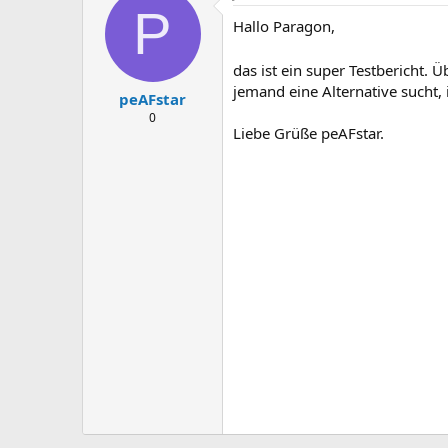
P
t
Hallo Paragon,
i
o
n
das ist ein super Testbericht
s
jemand eine Alternative sucht,
:
peAFstar
0
Liebe Grüße peAFstar.