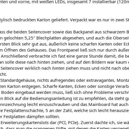
nten und vorne, mit weißen LEDs, insgesamt 7 installierbar (
lisch bedruckten Karton geliefert. Verpackt war es nur in zwei St
, dass die beiden Seitencover sowie das Backpanel aus schwarzem 
en gelochten 5,25" Blechplatten abgesehen, und auch die Oberseit
ersten Blick sehr gut aus, äußerlich keine scharfen Kanten oder E
m Öffnen des Gehäuses. Das Frontpanel ließ sich nur durch äuße
Anschließend verbrachte ich fast eine ganze Stunde damit, die be
 solle diese nach hinten ziehen, und auf den Bildern war kaum e
 Seitencover wirklich nach
hinten
ziehen muss und nicht nach ob
cht.
 Standardgehäuse, nichts aufregendes oder extravagantes. Montag
zen Karton entgegen. Scharfe Kanten, Ecken oder sonstige Verarbei
m Boden eingebaut werden muss, ließ sich ohne Probleme versch
 Blick auf die Bedienungsanleitung ist zu empfehlen, da steht 
ennzeichnung leicht einzuschrauben und das Mainboard hat auch
e Festplattenschächte, 5 an der Zahl, welche sich leicht heraus
r Festplatten dämpfen sollten.
 Erweiterungskartenslots dar (PCI, PCIe). Zuerst dachte ich, sie wä
ch, dass man die orangenen Stifte, mit denen die Karten verrieg