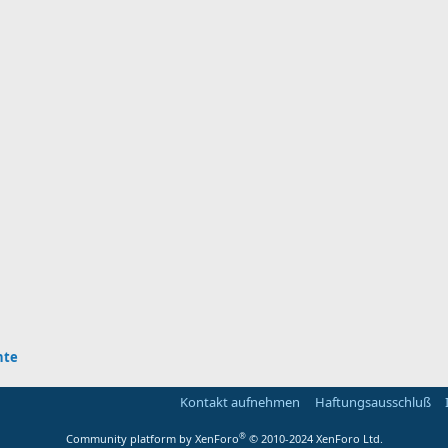
hte
Kontakt aufnehmen
Haftungsausschluß
®
Community platform by XenForo
© 2010-2024 XenForo Ltd.