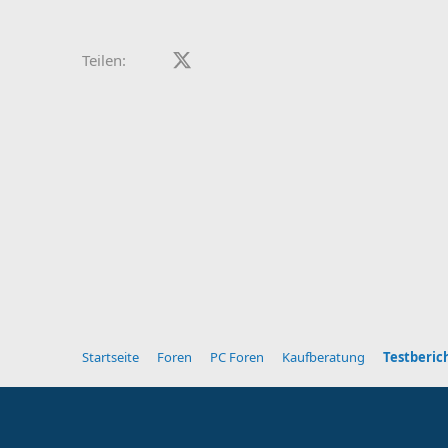
Facebook
X (Twitter)
LinkedIn
Reddit
Pinterest
Tumblr
WhatsApp
E-Mail
Teilen:
Startseite
Foren
PC Foren
Kaufberatung
Testberic