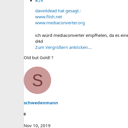
#24
dave4dead hat gesagt.:
www.filsh.net
www.mediaconverter.org
ich würd mediaconverter empfhelen, da es ei
d4d
Zum Vergrößern anklicken....
Old but Gold! ?
S
schwedenmann
0
Nov 10, 2019