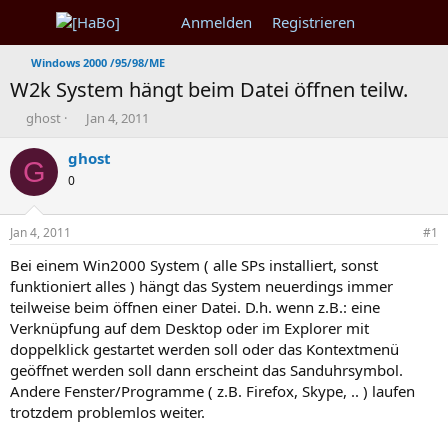
Anmelden
Registrieren
Windows 2000 /95/98/ME
W2k System hängt beim Datei öffnen teilw.
T
B
ghost
Jan 4, 2011
h
e
e
g
ghost
G
m
i
0
e
n
n
n
s
d
Jan 4, 2011
#1
t
a
a
t
Bei einem Win2000 System ( alle SPs installiert, sonst
r
u
funktioniert alles ) hängt das System neuerdings immer
t
m
teilweise beim öffnen einer Datei. D.h. wenn z.B.: eine
e
Verknüpfung auf dem Desktop oder im Explorer mit
r
doppelklick gestartet werden soll oder das Kontextmenü
geöffnet werden soll dann erscheint das Sanduhrsymbol.
Andere Fenster/Programme ( z.B. Firefox, Skype, .. ) laufen
trotzdem problemlos weiter.