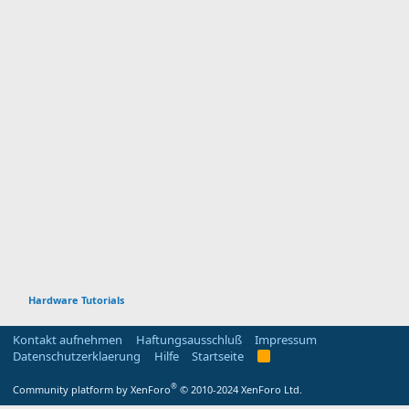
Hardware Tutorials
Kontakt aufnehmen
Haftungsausschluß
Impressum
Datenschutzerklaerung
Hilfe
Startseite
R
S
S
®
Community platform by XenForo
© 2010-2024 XenForo Ltd.