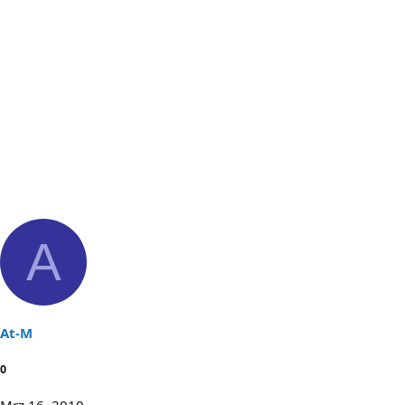
A
At-M
0
Mrz 16, 2010