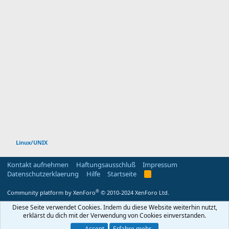
Linux/UNIX
Kontakt aufnehmen
Haftungsausschluß
Impressum
Datenschutzerklaerung
Hilfe
Startseite
R
S
S
®
Community platform by XenForo
© 2010-2024 XenForo Ltd.
Diese Seite verwendet Cookies. Indem du diese Website weiterhin nutzt,
erklärst du dich mit der Verwendung von Cookies einverstanden.
Accept
Erfahre mehr...