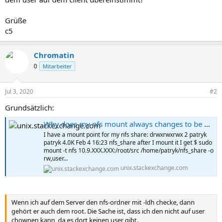
Grüße
c5
Chromatin
0
Mitarbeiter
Jul 3, 2020
#2
Grundsätzlich:
Why does my nfs mount always changes to be owned by root after mounting?
I have a mount point for my nfs share: drwxrwxrwx 2 patryk
patryk 4.0K Feb 4 16:23 nfs_share after I mount it I get $ sudo
mount -t nfs 10.9.XXX.XXX:/root/src /home/patryk/nfs_share -o
rw,user...
unix.stackexchange.com
Wenn ich auf dem Server den nfs-ordner mit -ldh checke, dann
gehört er auch dem root. Die Sache ist, dass ich den nicht auf user
chownen kann, da es dort keinen user gibt.