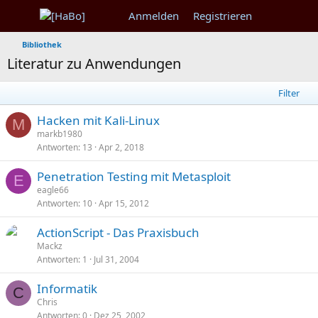
Anmelden
Registrieren
Bibliothek
Literatur zu Anwendungen
Filter
Hacken mit Kali-Linux
M
markb1980
Antworten
13
Apr 2, 2018
Penetration Testing mit Metasploit
E
eagle66
Antworten
10
Apr 15, 2012
ActionScript - Das Praxisbuch
Mackz
Antworten
1
Jul 31, 2004
Informatik
C
Chris
Antworten
0
Dez 25, 2002