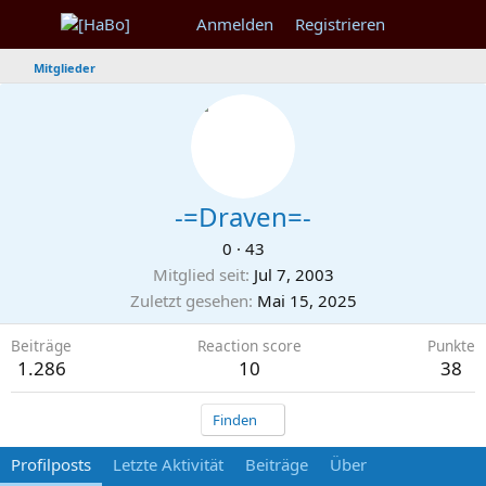
Anmelden
Registrieren
Mitglieder
-=Draven=-
0
·
43
Mitglied seit
Jul 7, 2003
Zuletzt gesehen
Mai 15, 2025
Beiträge
Reaction score
Punkte
1.286
10
38
Finden
Profilposts
Letzte Aktivität
Beiträge
Über