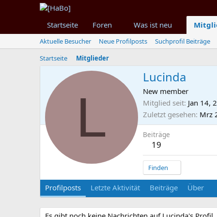
Startseite
Foren
Was ist neu
Mitgl
Aktuelle Besucher
Neue Profilposts
Suchprofil Beiträge
Startseite
Mitglieder
Lucinda
L
New member
Mitglied seit
Jan 14, 
Zuletzt gesehen
Mrz 
Beiträge
19
Finden
Profilposts
Letzte Aktivität
Beiträge
Über
Es gibt noch keine Nachrichten auf Lucinda's Profil.