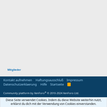
Mitglieder
Kontakt aufnehmen
Haftungsausschluß
Impressum
Datenschutzerklaerung
Hilfe
Startseite
R
S
S
®
Community platform by XenForo
© 2010-2024 XenForo Ltd.
Diese Seite verwendet Cookies. Indem du diese Website weiterhin nutzt,
erklärst du dich mit der Verwendung von Cookies einverstanden.