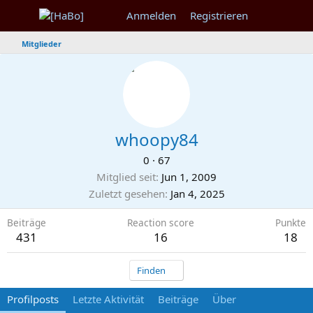
Anmelden
Registrieren
Mitglieder
whoopy84
0
·
67
Mitglied seit
Jun 1, 2009
Zuletzt gesehen
Jan 4, 2025
Beiträge
Reaction score
Punkte
431
16
18
Finden
Profilposts
Letzte Aktivität
Beiträge
Über