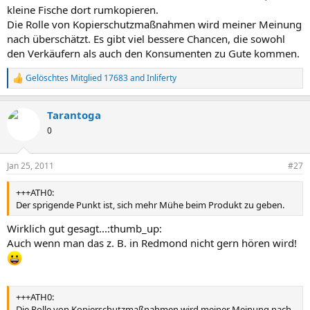
kleine Fische dort rumkopieren.
Die Rolle von Kopierschutzmaßnahmen wird meiner Meinung
nach überschätzt. Es gibt viel bessere Chancen, die sowohl
den Verkäufern als auch den Konsumenten zu Gute kommen.
Gelöschtes Mitglied 17683
and
Inliferty
R
e
a
Tarantoga
c
t
0
i
o
n
Jan 25, 2011
#27
s
:
+++ATH0:
Der sprigende Punkt ist, sich mehr Mühe beim Produkt zu geben.
Wirklich gut gesagt...:thumb_up:
Auch wenn man das z. B. in Redmond nicht gern hören wird!
+++ATH0:
Die Rolle von Kopierschutzmaßnahmen wird meiner Meinung nach