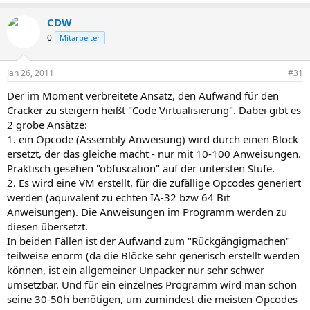
e
a
CDW
c
t
0
Mitarbeiter
i
o
n
Jan 26, 2011
#31
s
:
Der im Moment verbreitete Ansatz, den Aufwand für den
Cracker zu steigern heißt "Code Virtualisierung". Dabei gibt es
2 grobe Ansätze:
1. ein Opcode (Assembly Anweisung) wird durch einen Block
ersetzt, der das gleiche macht - nur mit 10-100 Anweisungen.
Praktisch gesehen "obfuscation" auf der untersten Stufe.
2. Es wird eine VM erstellt, für die zufällige Opcodes generiert
werden (äquivalent zu echten IA-32 bzw 64 Bit
Anweisungen). Die Anweisungen im Programm werden zu
diesen übersetzt.
In beiden Fällen ist der Aufwand zum "Rückgängigmachen"
teilweise enorm (da die Blöcke sehr generisch erstellt werden
können, ist ein allgemeiner Unpacker nur sehr schwer
umsetzbar. Und für ein einzelnes Programm wird man schon
seine 30-50h benötigen, um zumindest die meisten Opcodes