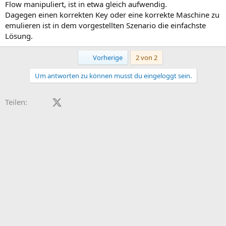
Flow manipuliert, ist in etwa gleich aufwendig.
Dagegen einen korrekten Key oder eine korrekte Maschine zu
emulieren ist in dem vorgestellten Szenario die einfachste
Lösung.
Erste
Vorherige
2 von 2
Um antworten zu können musst du eingeloggt sein.
Facebook
X (Twitter)
LinkedIn
Reddit
Pinterest
Tumblr
WhatsApp
E-Mail
Teilen: