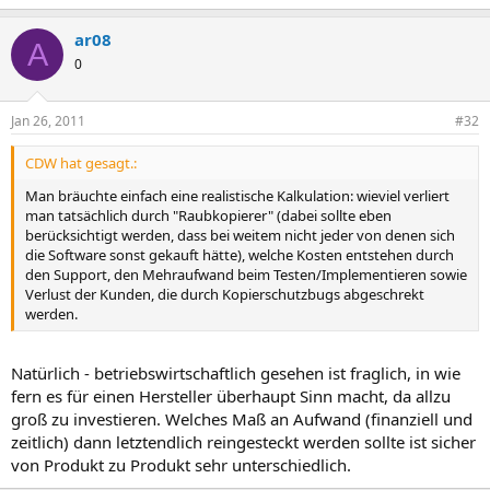
e
with their life, and the warez forums are essentially
a
their social networks. Either way, there's no lost sale,
ar08
c
A
t
and ironically, a sale could eventually result that
0
i
would not have done so otherwise from someone
o
becoming locked into an application and later going
n
Jan 26, 2011
#32
for a paid and supported newer version.
s
:
CDW hat gesagt.:
Man bräuchte einfach eine realistische Kalkulation: wieviel verliert
man tatsächlich durch "Raubkopierer" (dabei sollte eben
berücksichtigt werden, dass bei weitem nicht jeder von denen sich
die Software sonst gekauft hätte), welche Kosten entstehen durch
den Support, den Mehraufwand beim Testen/Implementieren sowie
Verlust der Kunden, die durch Kopierschutzbugs abgeschrekt
werden.
Natürlich - betriebswirtschaftlich gesehen ist fraglich, in wie
fern es für einen Hersteller überhaupt Sinn macht, da allzu
groß zu investieren. Welches Maß an Aufwand (finanziell und
zeitlich) dann letztendlich reingesteckt werden sollte ist sicher
von Produkt zu Produkt sehr unterschiedlich.