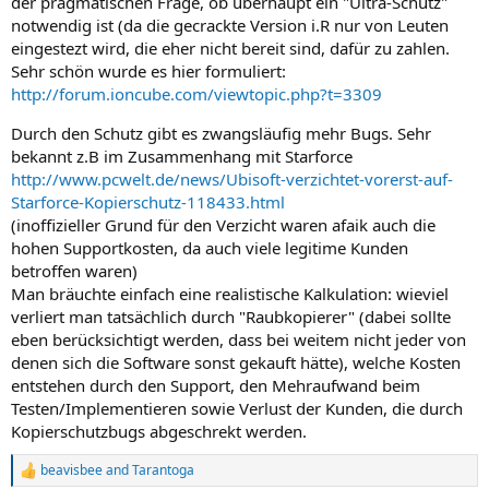
der pragmatischen Frage, ob überhaupt ein "Ultra-Schutz"
notwendig ist (da die gecrackte Version i.R nur von Leuten
eingestezt wird, die eher nicht bereit sind, dafür zu zahlen.
Sehr schön wurde es hier formuliert:
http://forum.ioncube.com/viewtopic.php?t=3309
Durch den Schutz gibt es zwangsläufig mehr Bugs. Sehr
bekannt z.B im Zusammenhang mit Starforce
http://www.pcwelt.de/news/Ubisoft-verzichtet-vorerst-auf-
Starforce-Kopierschutz-118433.html
(inoffizieller Grund für den Verzicht waren afaik auch die
hohen Supportkosten, da auch viele legitime Kunden
betroffen waren)
Man bräuchte einfach eine realistische Kalkulation: wieviel
verliert man tatsächlich durch "Raubkopierer" (dabei sollte
eben berücksichtigt werden, dass bei weitem nicht jeder von
denen sich die Software sonst gekauft hätte), welche Kosten
entstehen durch den Support, den Mehraufwand beim
The people who
do
use stolen code
Testen/Implementieren sowie Verlust der Kunden, die durch
typically have no intention to purchase, hence
Kopierschutzbugs abgeschrekt werden.
looking for illegal code in the first place, or it's
simply their hobby to mindlessly tinker with stolen
beavisbee
and
Tarantoga
R
applications because they've nothing better to do