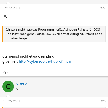
Dez 22, 2001
#27
Hi,
Ich weiß nicht, wie das Programm heißt. Auf jeden Fall ists für DOS
und lässt eben genau diese LowLevelFormatierung zu. Dauert eben
nur ellen lange!
du meinst nicht etwa cleandisk!
gibs hier:
http://cyberzoo.de/hdprofi.htm
bye
creep
C
0
Dez 25, 2001
#28