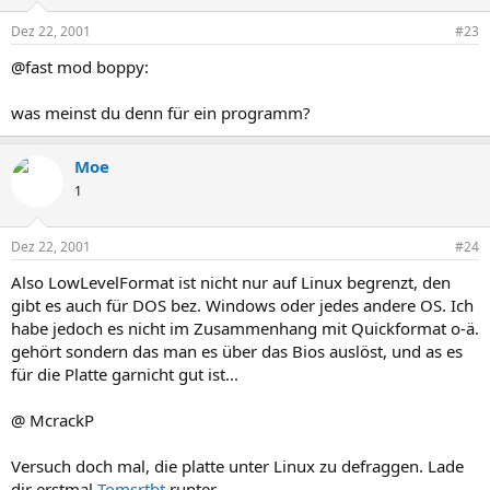
Dez 22, 2001
#23
@fast mod boppy:
was meinst du denn für ein programm?
Moe
1
Dez 22, 2001
#24
Also LowLevelFormat ist nicht nur auf Linux begrenzt, den
gibt es auch für DOS bez. Windows oder jedes andere OS. Ich
habe jedoch es nicht im Zusammenhang mit Quickformat o-ä.
gehört sondern das man es über das Bios auslöst, und as es
für die Platte garnicht gut ist...
@ McrackP
Versuch doch mal, die platte unter Linux zu defraggen. Lade
dir erstmal
Tomsrtbt
runter...