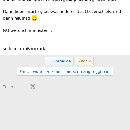
Dann lieber warten, bis was anderes das OS zerschießt und
dann neuinst!
NU werd ich ma testen...
so long, gruß mcrack
Erste
Vorherige
2 von 2
Um antworten zu können musst du eingeloggt sein.
Facebook
X (Twitter)
LinkedIn
Reddit
Pinterest
Tumblr
WhatsApp
E-Mail
Teilen: