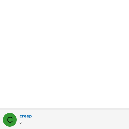
creep
C
0