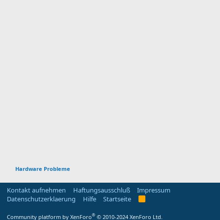
Hardware Probleme
Kontakt aufnehmen
Haftungsausschluß
Impressum
Datenschutzerklaerung
Hilfe
Startseite
R
S
S
®
Community platform by XenForo
© 2010-2024 XenForo Ltd.