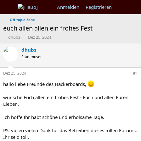
Anmelden
Registrieren
Off topic-Zone
euch allen allen ein frohes Fest
T
B
dhubs
Dez 25, 2024
h
e
e
g
dhubs
m
i
Stammuser
e
n
n
n
s
d
Dez 25, 2024
#1
t
a
a
t
hallo liebe Freunde des Hackerboards,
r
u
t
m
wünsche Euch allen ein frohes Fest - Euch und allen Euren
e
Lieben.
r
Ich hoffe Ihr habt schöne und erholsame Tage.
PS. vielen vielen Dank für das Betreiben dieses tollen Forums.
Ihr seid toll.