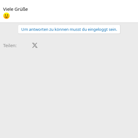
Viele Grüße
Um antworten zu können musst du eingeloggt sein.
Facebook
X (Twitter)
LinkedIn
Reddit
Pinterest
Tumblr
WhatsApp
E-Mail
Teilen: