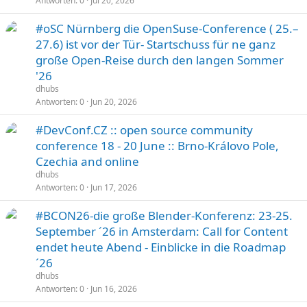
Antworten
0
Jul 20, 2026
#oSC Nürnberg die OpenSuse-Conference ( 25.–
27.6) ist vor der Tür- Startschuss für ne ganz
große Open-Reise durch den langen Sommer
'26
dhubs
Antworten
0
Jun 20, 2026
#DevConf.CZ :: open source community
conference 18 - 20 June :: Brno-Královo Pole,
Czechia and online
dhubs
Antworten
0
Jun 17, 2026
#BCON26-die große Blender-Konferenz: 23-25.
September ´26 in Amsterdam: Call for Content
endet heute Abend - Einblicke in die Roadmap
´26
dhubs
Antworten
0
Jun 16, 2026