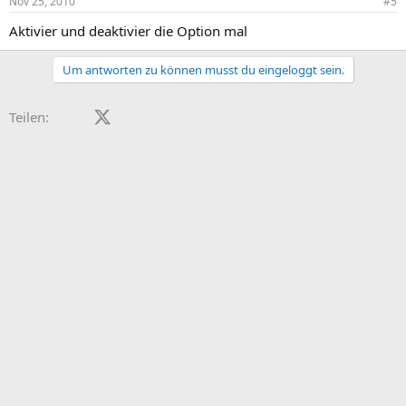
Nov 25, 2010
#5
Aktivier und deaktivier die Option mal
Um antworten zu können musst du eingeloggt sein.
Facebook
X (Twitter)
LinkedIn
Reddit
Pinterest
Tumblr
WhatsApp
E-Mail
Teilen: