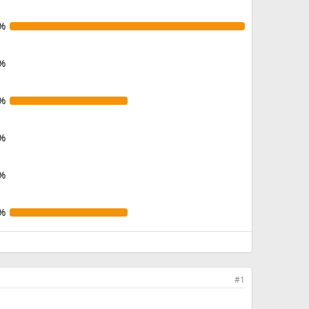
%
%
%
%
%
%
#1