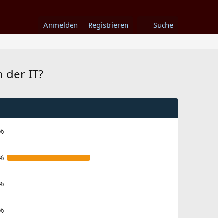
Anmelden
Registrieren
Suche
 der IT?
%
%
%
%