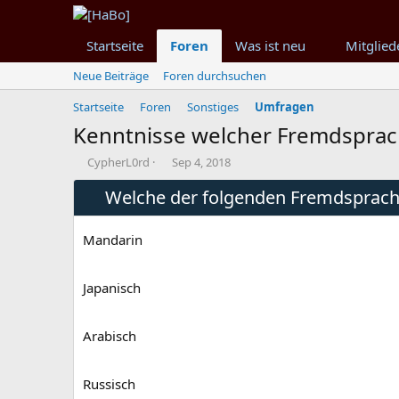
Startseite
Foren
Was ist neu
Mitglied
Neue Beiträge
Foren durchsuchen
Startseite
Foren
Sonstiges
Umfragen
Kenntnisse welcher Fremdsprache
T
B
CypherL0rd
Sep 4, 2018
h
e
e
Welche der folgenden Fremdsprache
g
m
i
e
n
Mandarin
n
n
s
d
t
a
Japanisch
a
t
r
u
t
m
Arabisch
e
r
Russisch