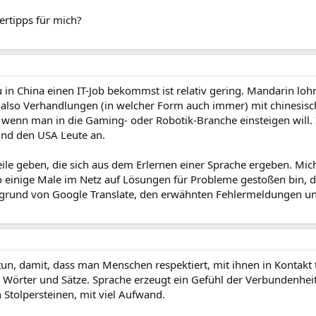
dertipps für mich?
 in China einen IT-Job bekommst ist relativ gering. Mandarin lohn
 also Verhandlungen (in welcher Form auch immer) mit chinesisc
em wenn man in die Gaming- oder Robotik-Branche einsteigen will
nd den USA Leute an.
ile geben, die sich aus dem Erlernen einer Sprache ergeben. Mich
o einige Male im Netz auf Lösungen für Probleme gestoßen bin, di
fgrund von Google Translate, den erwähnten Fehlermeldungen un
tun, damit, dass man Menschen respektiert, mit ihnen in Kontakt tre
ur Wörter und Sätze. Sprache erzeugt ein Gefühl der Verbundenheit
n Stolpersteinen, mit viel Aufwand.