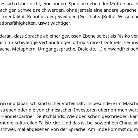
nt es sich daher nicht, eine andere Sprache neben der Mutterspra
rachigen Schweiz reich werden, ohne jemals eine andere Sprache 
 -mentalität, Kenntnis der jeweiligen (Geschäfts-)Kultur, Wissen
ionsfähigkeiten, usw.) wichtiger.
daran, dass Sprache ab einer gewissen Ebene selbst als Risiko v
ch für schwierige Verhandlungen oftmals direkt Dolmetscher ins 
ache, Metaphern, Umgangssprache, Dialekte, ...) einwandfrei beher
in und Japanisch sind sicher vorteilhaft, insbesondere im Maschi
a streben oder die von chinesischen Investoren übernommen werd
 Handelspartner Deutschlands. Wie oben schon geschrieben, kann
nt die kulturellen Fallstricke. Und das ist bei sowohl bei China,
 schwer, mal abgesehen von der Sprache. Am Ende kommst du mit 