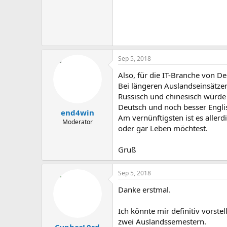
Sep 5, 2018
Also, für die IT-Branche von D
Bei längeren Auslandseinsätzen
Russisch und chinesisch würde 
Deutsch und noch besser Engli
end4win
Am vernünftigsten ist es aller
Moderator
oder gar Leben möchtest.
Gruß
Sep 5, 2018
Danke erstmal.
Ich könnte mir definitiv vorst
zwei Auslandssemestern.
CypherL0rd