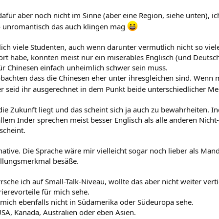
afür aber noch nicht im Sinne (aber eine Region, siehe unten), i
So unromantisch das auch klingen mag
ich viele Studenten, auch wenn darunter vermutlich nicht so viel
rt habe, konnten meist nur ein miserables Englisch (und Deutsch
ür Chinesen einfach unheimlich schwer sein muss.
chten dass die Chinesen eher unter ihresgleichen sind. Wenn man
ber seid ihr ausgerechnet in dem Punkt beide unterschiedlicher 
die Zukunft liegt und das scheint sich ja auch zu bewahrheiten. I
allem Inder sprechen meist besser Englisch als alle anderen Nicht
scheint.
ative. Die Sprache wäre mir vielleicht sogar noch lieber als Manda
tellungsmerkmal besäße.
sche ich auf Small-Talk-Niveau, wollte das aber nicht weiter verti
ierevorteile für mich sehe.
ch mich ebenfalls nicht in Südamerika oder Südeuropa sehe.
SA, Kanada, Australien oder eben Asien.