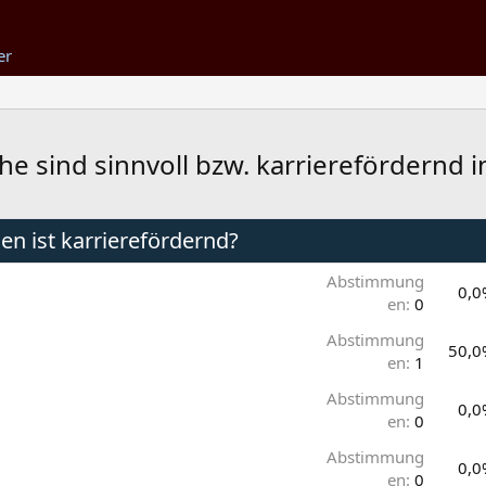
er
 sind sinnvoll bzw. karrierefördernd in
n ist karrierefördernd?
Abstimmung
0,0
en:
0
Abstimmung
50,0
en:
1
Abstimmung
0,0
en:
0
Abstimmung
0,0
en:
0