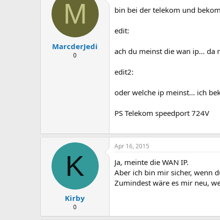
M
bin bei der telekom und bekom
edit:
MarcderJedi
ach du meinst die wan ip... da
0
edit2:
oder welche ip meinst... ich be
PS Telekom speedport 724V
Apr 16, 2015
K
Ja, meinte die WAN IP.
Aber ich bin mir sicher, wenn d
Zumindest wäre es mir neu, wen
Kirby
0