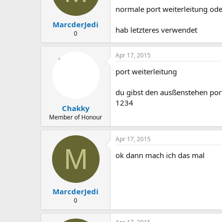
normale port weiterleitung ode
MarcderJedi
hab letzteres verwendet
0
Apr 17, 2015
port weiterleitung
du gibst den ausßenstehen port
1234
Chakky
Member of Honour
Apr 17, 2015
M
ok dann mach ich das mal
MarcderJedi
0