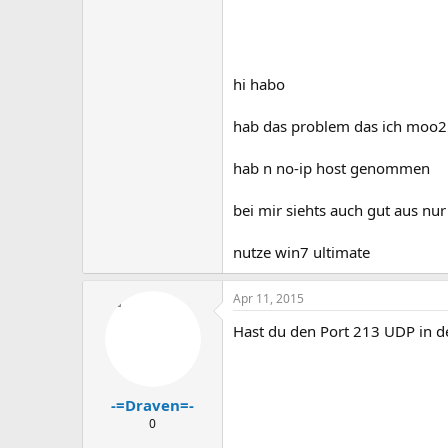
hi habo
hab das problem das ich moo2 
hab n no-ip host genommen
bei mir siehts auch gut aus nu
nutze win7 ultimate
Apr 11, 2015
Hast du den Port 213 UDP in d
-=Draven=-
0