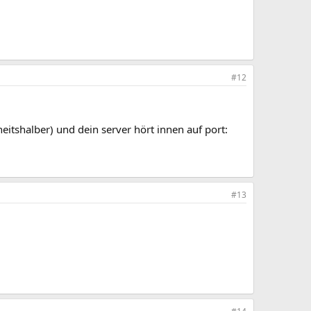
#12
itshalber) und dein server hört innen auf port:
#13