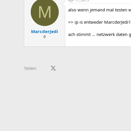
Apr 17, 2015
M
also wenn jemand mal testen wi
=> ip is entweder MarcderJedi
MarcderJedi
ach stimmt ... netzwerk daten g
0
Facebook
X (Twitter)
LinkedIn
Reddit
Pinterest
Tumblr
WhatsApp
E-Mail
Teilen: