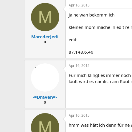
Apr 16, 2015
M
ja ne wan bekomm ich
kleinen mom mache in edit rei
MarcderJedi
edit:
0
87.148.6.46
Apr 16, 2015
Für mich klingt es immer noch 
läuft wird es nämlich am Routi
-=Draven=-
0
Apr 16, 2015
M
hmm was hätt ich denn für ne 