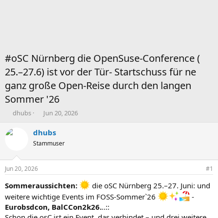
#oSC Nürnberg die OpenSuse-Conference (
25.–27.6) ist vor der Tür- Startschuss für ne
ganz große Open-Reise durch den langen
Sommer '26
T
B
dhubs
Jun 20, 2026
h
e
e
g
dhubs
m
i
Stammuser
e
n
n
n
s
d
Jun 20, 2026
#1
t
a
a
t
Sommeraussichten:
die oSC Nürnberg 25.–27. Juni: und
r
u
weitere wichtige Events im FOSS-Sommer`26
-
t
m
Eurobsdcon, BalCCon2k26.
..::
e
Schon die osC ist ein Event, das verbindet – und drei weitere,
r