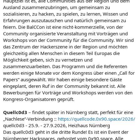
Hauptziel ist es, alle Communities aus der Region und dem
Ausland zusammenzubringen, um gemeinsam zu
sozialisieren, zu hacken, zu spielen, zu lernen, Wissen und
Erfahrungen auszutauschen und natürlich gemeinsam zu
feiern. Die BalCCon ist eine nicht-kommerzielle, von der
Community organisierte Veranstaltung mit Vorträgen und
Workshops von der Community für die Community. Wir sind
das Zentrum der Hackerszene in der Region und möchten
gleichzeitig allen Menschen in diesem Teil Europas die
Möglichkeit geben, sich zu vernetzen und
zusammenzuarbeiten. Das Programm und die Referenten
werden einige Monate vor dem Kongress über einen „Call for
Papers“ ausgewählt. Wir haben einige besondere Gäste
eingeplant, deren Ruf in der Community bekannt ist. Alle
Bewerbungen für Vorträge und Workshops werden von den
Kongress-Organisatoren geprüft.
Quellc0d3
– findet später in Nürnberg statt, perfekt für eine
„Nachlese“-Verbindung ::
https://quellcode.0x90.space/2026/
quellc0d3 - 25.9. - 27.9.2026, Heizhaus Nürnberg
Das quellc0d3 geht in die dritte Runde! Es ist ein Event der
Nürnberger Hackspaces, gehostet vom 0x90.space. Alle