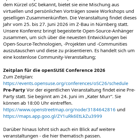
dem Kürzel oSC bekannt, bietet sie eine Mischung aus
virtuellen und persönlichen Vorträgen sowie Workshops und
geselligen Zusammenkünften. Die Veranstaltung findet dieses
Jahr vom 25. bis 27. Juni 2026 im Z-Bau in Nürnberg statt.
Unsere Konferenz bringt begeisterte Open-Source-Anhänger
zusammen, um sich über die neuesten Entwicklungen bei
Open-Source-Technologien, -Projekten und -Communities
auszutauschen und diese zu präsentieren. Es handelt sich um
eine kostenlose Community-Veranstaltung;
Zeitplan für die openSUSE Conference 2026
Zum Zeitplan:
https://events.opensuse.org/conferences/oSC26/schedule
Pre-Party
Vor der eigentlichen Veranstaltung findet eine Pre-
Party statt. Sie beginnt am 24. Juni im „Kater Murr“. Sie
können ab 18:00 Uhr eintreffen.
https://www.openstreetmap.org/node/3184642816
und
https://maps.app.goo.gl/ZY1uRk6EtLkZu3999
Darüber hinaus lohnt sich auch ein Blick auf weitere
veranstaltungen - die hier thematisch passen.