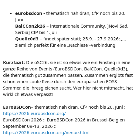
eurobsdcon
- thematisch nah dran, CfP noch bis 20.
Juni
BalCCon2k26
– internationale Community, ]Novi Sad,
Serbia] CfP bis 1.Juli
Quellc0d3
– findet später statt; 25.9. - 27.9.2026;.,,,,
ziemlich perfekt für eine „Nachlese“-Verbindung
Kurzfazit:
Die oSC26, sie ist so etwas wie ein Einstieg in eine
ganze Reihe von Events (EuroBSDCon, BalCCon, Quellc0d3),
die thematisch gut zusammen passen. Zusammen ergibts fast
schon einen coole Reise durch den europäischen FOSS-
Sommer, die ihresgleichen sucht. Wer hier nicht mitmacht, hat
wirklich etwas verpasst!
EuroBSDCon
– thematisch nah dran, CfP noch bis 20. Juni ::
https://2026.eurobsdcon.org/
EuroBSDCon 2026 :: EuroBSDCon 2026 in Brussel-Belgien
September 09-13, 2026 ::
https://2026.eurobsdcon.org/venue.html