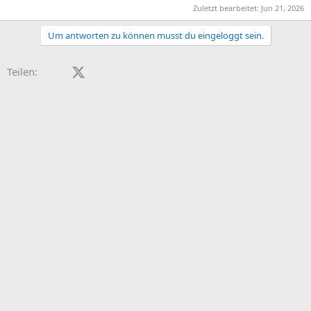
Zuletzt bearbeitet:
Jun 21, 2026
Um antworten zu können musst du eingeloggt sein.
Facebook
X (Twitter)
LinkedIn
Reddit
Pinterest
Tumblr
WhatsApp
E-Mail
Teilen: