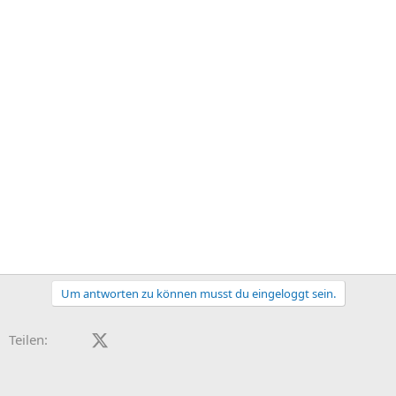
Um antworten zu können musst du eingeloggt sein.
Facebook
X (Twitter)
LinkedIn
Reddit
Pinterest
Tumblr
WhatsApp
E-Mail
Teilen: