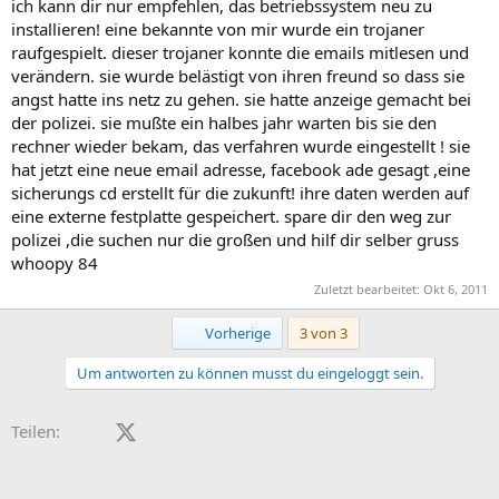
ich kann dir nur empfehlen, das betriebssystem neu zu
installieren! eine bekannte von mir wurde ein trojaner
raufgespielt. dieser trojaner konnte die emails mitlesen und
verändern. sie wurde belästigt von ihren freund so dass sie
angst hatte ins netz zu gehen. sie hatte anzeige gemacht bei
der polizei. sie mußte ein halbes jahr warten bis sie den
rechner wieder bekam, das verfahren wurde eingestellt ! sie
hat jetzt eine neue email adresse, facebook ade gesagt ,eine
sicherungs cd erstellt für die zukunft! ihre daten werden auf
eine externe festplatte gespeichert. spare dir den weg zur
polizei ,die suchen nur die großen und hilf dir selber gruss
whoopy 84
Zuletzt bearbeitet:
Okt 6, 2011
Erste
Vorherige
3 von 3
Um antworten zu können musst du eingeloggt sein.
Facebook
X (Twitter)
LinkedIn
Reddit
Pinterest
Tumblr
WhatsApp
E-Mail
Teilen: