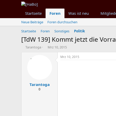
Startseite
Foren
Was ist neu
Mitglied
Neue Beiträge
Foren durchsuchen
Startseite
Foren
Sonstiges
Politik
[TdW 139] Kommt jetzt die Vorr
T
B
Tarantoga
Mrz 10, 2015
h
e
e
g
Mrz 10, 2015
m
i
e
n
n
n
s
d
t
a
Tarantoga
a
t
r
u
0
t
m
e
r