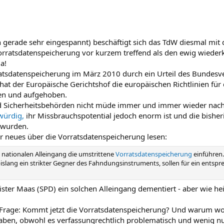
in gerade sehr eingespannt) beschäftigt sich das TdW diesmal m
orratsdatenspeicherung vor kurzem treffend als den ewig wieder
a!
atsdatenspeicherung im März 2010 durch ein Urteil des Bundesver
hat der Europäische Gerichtshof die europäischen Richtlinien für
en und aufgehoben.
d Sicherheitsbehörden nicht müde immer und immer wieder nach 
würdig,
ihr Missbrauchspotential jedoch enorm ist und die bishe
 wurden.
r neues über die Vorratsdatenspeicherung lesen:
 nationalen Alleingang die umstrittene
Vorratsdatenspeicherung
einführen
bislang ein strikter Gegner des Fahndungsinstruments, sollen für ein ents
nister Maas (SPD) ein solchen Alleingang dementiert - aber wie h
 Frage: Kommt jetzt die Vorratsdatenspeicherung? Und warum woll
aben, obwohl es verfassungrechtlich problematisch und wenig nu