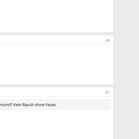
#6
#7
lksmund? Kein Rauch ohne Feuer.