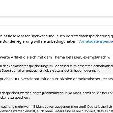
e anlasslose Massenüberwachung, auch Vorratsdatenspeicherung ge
e Bundesregierung will sie unbedingt haben:
Vorratsdatenspeiche
werte Artikel die sich mit dem Thema befassen, exemplarisch will 
ik an der Vorratsdatenspeicherung: Im Gegensatz zum gesamten demokratisch
 Daten von allen gespeichert, ob sie etwas getan haben oder nicht.
t absolut unvereinbar mit den Prinizpien demokratischer Rechts
s gespeichert werden, sagte Justizminister Heiko Maas, damit solle einer 
eckend zu speichern.
rwachung mehr, wenn E-Mails davon ausgenommen sind? Das ist lächerlich u
nswege werden erfasst, auch ohne E-Mails sind es noch so viele, dass es g