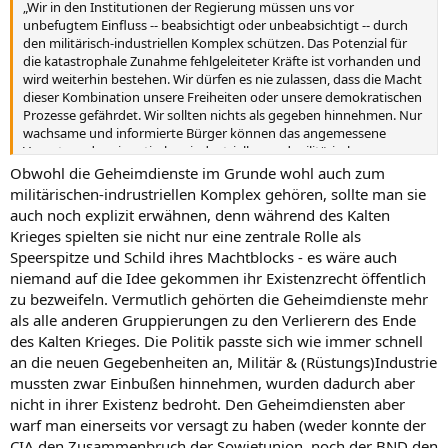
„Wir in den Institutionen der Regierung müssen uns vor
unbefugtem Einfluss -- beabsichtigt oder unbeabsichtigt -- durch
den militärisch-industriellen Komplex schützen. Das Potenzial für
die katastrophale Zunahme fehlgeleiteter Kräfte ist vorhanden und
wird weiterhin bestehen. Wir dürfen es nie zulassen, dass die Macht
dieser Kombination unsere Freiheiten oder unsere demokratischen
Prozesse gefährdet. Wir sollten nichts als gegeben hinnehmen. Nur
wachsame und informierte Bürger können das angemessene
Vernetzen der gigantischen industriellen und militärischen
Verteidigungsmaschinerie mit unseren friedlichen Methoden und
Obwohl die Geheimdienste im Grunde wohl auch zum
Zielen erzwingen, so dass Sicherheit und Freiheit zusammen
militärischen-indrustriellen Komplex gehören, sollte man sie
wachsen und gedeihen können.“
auch noch explizit erwähnen, denn während des Kalten
Krieges spielten sie nicht nur eine zentrale Rolle als
Speerspitze und Schild ihres Machtblocks - es wäre auch
niemand auf die Idee gekommen ihr Existenzrecht öffentlich
zu bezweifeln. Vermutlich gehörten die Geheimdienste mehr
als alle anderen Gruppierungen zu den Verlierern des Ende
des Kalten Krieges. Die Politik passte sich wie immer schnell
an die neuen Gegebenheiten an, Militär & (Rüstungs)Industrie
mussten zwar Einbußen hinnehmen, wurden dadurch aber
nicht in ihrer Existenz bedroht. Den Geheimdiensten aber
warf man einerseits vor versagt zu haben (weder konnte der
CIA den Zusammenbruch der Sowjetunion, noch der BND den