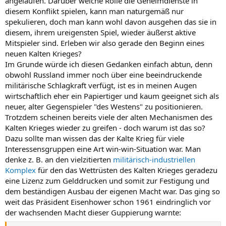
angelaufen. Darüber welche Rolle die Geheimdienste in
diesem Konflikt spielen, kann man naturgemäß nur
spekulieren, doch man kann wohl davon ausgehen das sie in
diesem, ihrem ureigensten Spiel, wieder äußerst aktive
Mitspieler sind. Erleben wir also gerade den Beginn eines
neuen Kalten Krieges?
Im Grunde würde ich diesen Gedanken einfach abtun, denn
obwohl Russland immer noch über eine beeindruckende
militärische Schlagkraft verfügt, ist es in meinen Augen
wirtschaftlich eher ein Papiertiger und kaum geeignet sich als
neuer, alter Gegenspieler "des Westens" zu positionieren.
Trotzdem scheinen bereits viele der alten Mechanismen des
Kalten Krieges wieder zu greifen - doch warum ist das so?
Dazu sollte man wissen das der Kalte Krieg für viele
Interessensgruppen eine Art win-win-Situation war. Man
denke z. B. an den vielzitierten
militärisch-industriellen
Komplex
für den das Wettrüsten des Kalten Krieges geradezu
eine Lizenz zum Gelddrucken und somit zur Festigung und
dem beständigen Ausbau der eigenen Macht war. Das ging so
weit das Präsident Eisenhower schon 1961 eindringlich vor
der wachsenden Macht dieser Guppierung warnte: