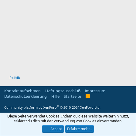
Politik
Kontakt aufnehmen
Haftungsausschluß
Impressum
Datenschutzerklaerung
Hilfe
Startseite
R
S
S
®
Community platform by XenForo
© 2010-2024 XenForo Ltd.
Diese Seite verwendet Cookies. Indem du diese Website weiterhin nutzt,
erklärst du dich mit der Verwendung von Cookies einverstanden.
Accept
Erfahre mehr...