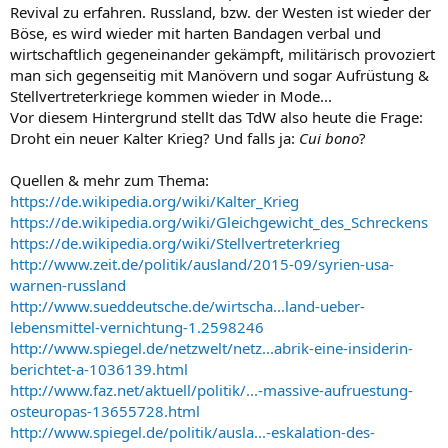
Revival zu erfahren. Russland, bzw. der Westen ist wieder der
Böse, es wird wieder mit harten Bandagen verbal und
wirtschaftlich gegeneinander gekämpft, militärisch provoziert
man sich gegenseitig mit Manövern und sogar Aufrüstung &
Stellvertreterkriege kommen wieder in Mode...
Vor diesem Hintergrund stellt das TdW also heute die Frage:
Droht ein neuer Kalter Krieg? Und falls ja:
Cui bono
?
Quellen & mehr zum Thema:
https://de.wikipedia.org/wiki/Kalter_Krieg
https://de.wikipedia.org/wiki/Gleichgewicht_des_Schreckens
https://de.wikipedia.org/wiki/Stellvertreterkrieg
http://www.zeit.de/politik/ausland/2015-09/syrien-usa-
warnen-russland
http://www.sueddeutsche.de/wirtscha...land-ueber-
lebensmittel-vernichtung-1.2598246
http://www.spiegel.de/netzwelt/netz...abrik-eine-insiderin-
berichtet-a-1036139.html
http://www.faz.net/aktuell/politik/...-massive-aufruestung-
osteuropas-13655728.html
http://www.spiegel.de/politik/ausla...-eskalation-des-