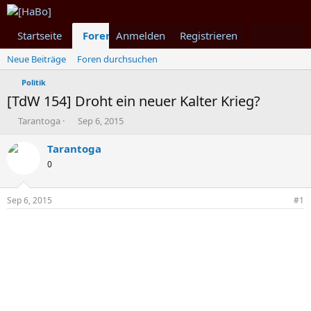
Startseite
Foren
Anmelden
Was ist neu
Registrieren
Mitglieder
Neue Beiträge
Foren durchsuchen
Politik
[TdW 154] Droht ein neuer Kalter Krieg?
T
B
Tarantoga
Sep 6, 2015
h
e
e
g
Tarantoga
m
i
0
e
n
n
n
s
d
Sep 6, 2015
#1
t
a
a
t
r
u
t
m
e
r