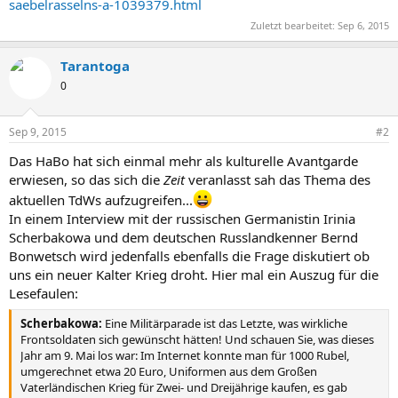
saebelrasselns-a-1039379.html
Zuletzt bearbeitet:
Sep 6, 2015
Tarantoga
0
Sep 9, 2015
#2
Das HaBo hat sich einmal mehr als kulturelle Avantgarde
erwiesen, so das sich die
Zeit
veranlasst sah das Thema des
aktuellen TdWs aufzugreifen...
In einem Interview mit der russischen Germanistin Irinia
Scherbakowa und dem deutschen Russlandkenner Bernd
Bonwetsch wird jedenfalls ebenfalls die Frage diskutiert ob
uns ein neuer Kalter Krieg droht. Hier mal ein Auszug für die
Lesefaulen:
Scherbakowa:
Eine Militärparade ist das Letzte, was wirkliche
Frontsoldaten sich gewünscht hätten! Und schauen Sie, was dieses
Jahr am 9. Mai los war: Im Internet konnte man für 1000 Rubel,
umgerechnet etwa 20 Euro, Uniformen aus dem Großen
Vaterländischen Krieg für Zwei- und Dreijährige kaufen, es gab