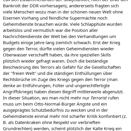
Bankrott der DDR vorhersagen), andererseits fragten sich
viele Menschen wozu man in der schönen neuen Welt ohne
Eisernen Vorhang und feindliche Supermächte noch
Geheimdienste brauchen würde. Viele Schlapphüte wurden
arbeitslos und vermutlich war die Position aller
Nachrichtendienste der Welt bei den Verhandlungen um
Budgets einige Jahre lang ziemlich schwach. Erst der Krieg
gegen den Terror, dürfte vielen Geheimdiensten wieder
Oberwasser verschafft haben, da ihre speziellen Skills
plötzlich wieder gefragt waren. Doch die beständige
Beschwörung des Terrors als Gefahr für die Gesellschaften
der "freien Welt" und die ständigen Enthüllungen über
Rechtsbrüche im Zuge des Kriegs gegen den Terror (man
denke an Entführungen, Folter und ungerechtfertigte
Angriffskriege) haben diesen Begriff mittlerweile abgenutzt.
In dieser Situation, wo man nicht mehr nur
Terrorist
rufen
muss um beim Otto-Normal-Bürger Ängste und ein
ausgeprägtes Schutzbedürfnis zu wecken und in der
Geheimdienste einmal mehr mit scharfer Kritik konfontiert (z.
B. als Datenkraken ohne Respekt vor verbrieften
Grundrechten) werden, scheint plötzlich der Kalte Krieg ein