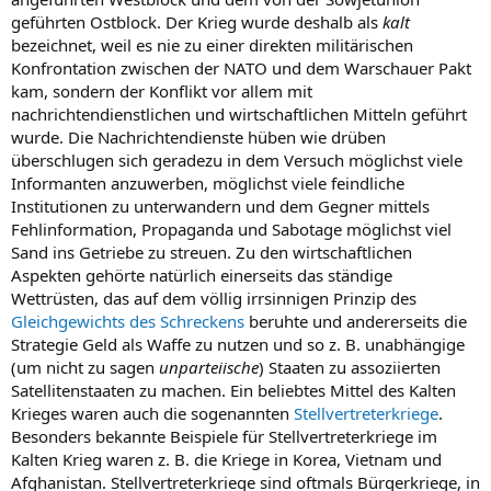
geführten Ostblock. Der Krieg wurde deshalb als
kalt
bezeichnet, weil es nie zu einer direkten militärischen
Konfrontation zwischen der NATO und dem Warschauer Pakt
kam, sondern der Konflikt vor allem mit
nachrichtendienstlichen und wirtschaftlichen Mitteln geführt
wurde. Die Nachrichtendienste hüben wie drüben
überschlugen sich geradezu in dem Versuch möglichst viele
Informanten anzuwerben, möglichst viele feindliche
Institutionen zu unterwandern und dem Gegner mittels
Fehlinformation, Propaganda und Sabotage möglichst viel
Sand ins Getriebe zu streuen. Zu den wirtschaftlichen
Aspekten gehörte natürlich einerseits das ständige
Wettrüsten, das auf dem völlig irrsinnigen Prinzip des
Gleichgewichts des Schreckens
beruhte und andererseits die
Strategie Geld als Waffe zu nutzen und so z. B. unabhängige
(um nicht zu sagen
unparteiische
) Staaten zu assoziierten
Satellitenstaaten zu machen. Ein beliebtes Mittel des Kalten
Krieges waren auch die sogenannten
Stellvertreterkriege
.
Besonders bekannte Beispiele für Stellvertreterkriege im
Kalten Krieg waren z. B. die Kriege in Korea, Vietnam und
Afghanistan. Stellvertreterkriege sind oftmals Bürgerkriege, in