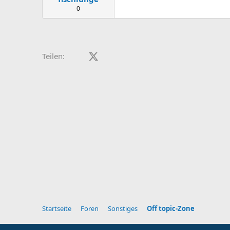
0
Facebook
X (Twitter)
LinkedIn
Reddit
Pinterest
Tumblr
WhatsApp
E-Mail
Teilen:
Startseite
Foren
Sonstiges
Off topic-Zone