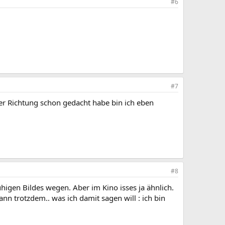
#6
#7
er Richtung schon gedacht habe bin ich eben
#8
uhigen Bildes wegen. Aber im Kino isses ja ähnlich.
n trotzdem.. was ich damit sagen will : ich bin