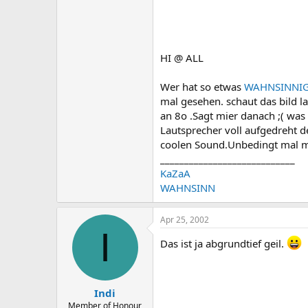
HI @ ALL
Wer hat so etwas
WAHNSINNI
mal gesehen. schaut das bild 
an 8o .Sagt mier danach ;( was 
Lautsprecher voll aufgedreht d
coolen Sound.Unbedingt mal mac
____________________________
KaZaA
WAHNSINN
Apr 25, 2002
I
Das ist ja abgrundtief geil.
Indi
Member of Honour