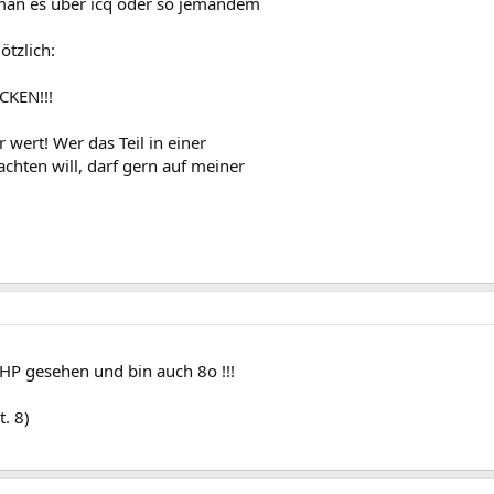
 man es über icq oder so jemandem
ötzlich:
CKEN!!!
 wert! Wer das Teil in einer
ten will, darf gern auf meiner
 HP gesehen und bin auch 8o !!!
t. 8)