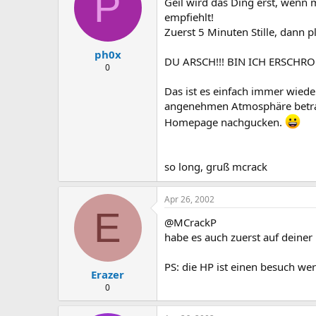
P
Geil wird das Ding erst, wenn
empfiehlt!
Zuerst 5 Minuten Stille, dann pl
ph0x
DU ARSCH!!! BIN ICH ERSCHRO
0
Das ist es einfach immer wieder
angenehmen Atmosphäre betrach
Homepage nachgucken.
so long, gruß mcrack
Apr 26, 2002
E
@MCrackP
habe es auch zuerst auf deiner
PS: die HP ist einen besuch wer
Erazer
0