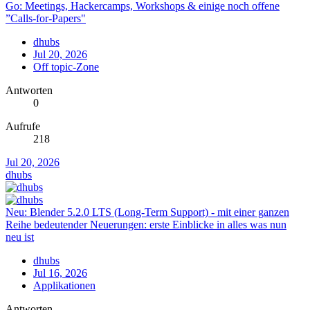
Go: Meetings, Hackercamps, Workshops & einige noch offene
”Calls-for-Papers"
dhubs
Jul 20, 2026
Off topic-Zone
Antworten
0
Aufrufe
218
Jul 20, 2026
dhubs
Neu: Blender 5.2.0 LTS (Long-Term Support) - mit einer ganzen
Reihe bedeutender Neuerungen: erste Einblicke in alles was nun
neu ist
dhubs
Jul 16, 2026
Applikationen
Antworten