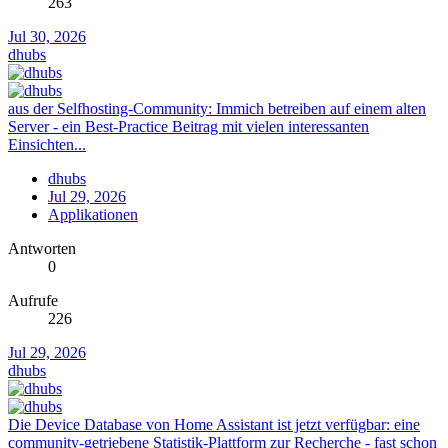
263
Jul 30, 2026
dhubs
aus der Selfhosting-Community: Immich betreiben auf einem alten
Server - ein Best-Practice Beitrag mit vielen interessanten
Einsichten...
dhubs
Jul 29, 2026
Applikationen
Antworten
0
Aufrufe
226
Jul 29, 2026
dhubs
Die Device Database von Home Assistant ist jetzt verfügbar: eine
community-getriebene Statistik-Plattform zur Recherche - fast schon