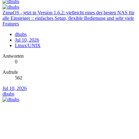
ZimaOS - jetzt in Version 1.6.2: vielleicht eines der besten NAS für
alle Einsteiger :: einfaches Setup, flexible Bedienung und sehr viele
Features
dhubs
Jul 10, 2026
Linux/UNIX
Antworten
0
Aufrufe
562
Jul 10, 2026
dhubs