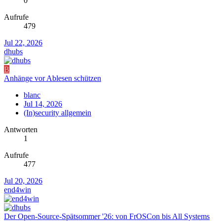
0
Aufrufe
479
Jul 22, 2026
dhubs
B
Anhänge vor Ablesen schützen
blanc
Jul 14, 2026
(In)security allgemein
Antworten
1
Aufrufe
477
Jul 20, 2026
end4win
Der Open-Source-Spätsommer '26: von FrOSCon bis All Systems