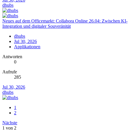
dhubs
Neues auf dem Officemarkt: Collabora Online 26.04: Zwischen KI-
Integration und digitaler Souveränität
dhubs
Jul 30, 2026
Applikationen
Antworten
0
Aufrufe
285
Jul 30, 2026
dhubs
1
2
Nächste
1 von 2