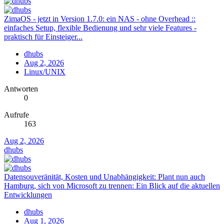
ZimaOS - jetzt in Version 1.7.0: ein NAS - ohne Overhead ::
einfaches Setup, flexible Bedienung und sehr viele Features -
praktisch für Einsteiger...
dhubs
Aug 2, 2026
Linux/UNIX
Antworten
0
Aufrufe
163
Aug 2, 2026
dhubs
Datensouveränität, Kosten und Unabhängigkeit: Plant nun auch
Hamburg, sich von Microsoft zu trennen: Ein Blick auf die aktuellen
Entwicklungen
dhubs
Aug 1, 2026