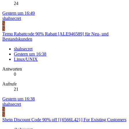
24
Gestern um 16:49
shahsecret
S
S
Temu Rabattcode 90% Rabatt [ALE946589] für Neu- und
Bestandskunden
shahsecret
Gestern um 16:38
Linux/UNIX
Antworten
0
Aufrufe
21
Gestern um 16:38
shahsecret
S
S
Shein Discount Code 90% off [{6566L42}] For Existing Customers