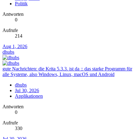
Politik
Antworten
0
Aufrufe
214
Aug 1, 2026
dhubs
gute Nachrichten: die Krita 5.3.3. ist da :: das starke Programm für
alle Systeme, also Windows, Linux, macOS und Android
dhubs
Jul 30, 2026
Applikationen
Antworten
0
Aufrufe
330
Jul 30, 2026