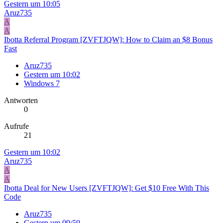
Gestern um 10:05
Aruz735
A
A
Ibotta Referral Program [ZVFTJQW]: How to Claim an $8 Bonus
Fast
Aruz735
Gestern um 10:02
Windows 7
Antworten
0
Aufrufe
21
Gestern um 10:02
Aruz735
A
A
Ibotta Deal for New Users [ZVFTJQW]: Get $10 Free With This
Code
Aruz735
Gestern um 09:59