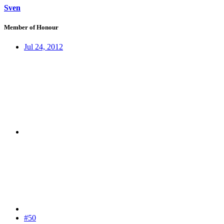
Sven
Member of Honour
Jul 24, 2012
#50