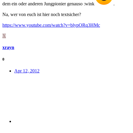
dem ein oder anderen Jungpionier genauso :wink
.
Na, wer von euch ist hier noch textsicher?
https://www.youtube.com/watch?v=blypORq3HMc
X
xrayn
0
Apr 12, 2012