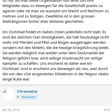
ist nur, ob man diese Organisation nun lenkt um ihre
Mitglieder dazu zu bewegen für die Gesellschaft positiv zu
agieren oder ob man sie ausnutzt um Macht und Reichtum zu
mehren und zu festigen. Zweifellos ist in den grossen
Weltreligionen bisher eher letzteres geschehen.
Ein Dschihad findet im Nahen Osten jedenfalls nicht statt. Es
sind die üblichen Clan-Streitigkeiten, die halt heutzutage nicht
mehr mit Pferden und Pfeil und Bogen ausgetragen werden
sondern mit den Mitteln, die die heutige Kriegsführung bietet.
Sie werden lediglich mal wieder unter dem Deckmantel der
Religion geführt bzw. wird selbige missbraucht um willige
Kämpfer zu schaffen. Uns erscheint es daher wie ein
Dschihad. Und er erscheint uns deswegen als neu, weil durch
die von den USA eingesetzten Diktatoren in der Region relativ
lange Ruhe war.
Chromatin
0
Mitarbeiter
Jun 20, 2014
#10