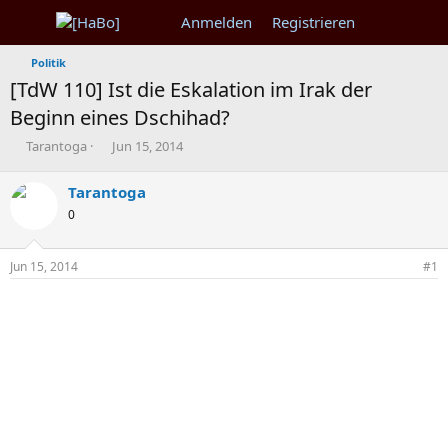
Anmelden
Registrieren
Politik
[TdW 110] Ist die Eskalation im Irak der
Beginn eines Dschihad?
T
B
Tarantoga
Jun 15, 2014
h
e
e
g
Tarantoga
m
i
0
e
n
n
n
s
d
Jun 15, 2014
#1
t
a
a
t
r
u
t
m
e
r