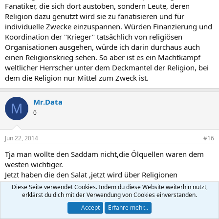
Fanatiker, die sich dort austoben, sondern Leute, deren
Religion dazu genutzt wird sie zu fanatisieren und für
individuelle Zwecke einzuspannen. Würden Finanzierung und
Koordination der "Krieger" tatsächlich von religiösen
Organisationen ausgehen, würde ich darin durchaus auch
einen Religionskrieg sehen. So aber ist es ein Machtkampf
weltlicher Herrscher unter dem Deckmantel der Religion, bei
dem die Religion nur Mittel zum Zweck ist.
Mr.Data
M
0
Jun 22, 2014
#16
Tja man wollte den Saddam nicht,die Ölquellen waren dem
westen wichtiger.
Jetzt haben die den Salat ,jetzt wird über Religionen
diskutiert.........außer kopfschütteln fällt da einem nix mehr zu
Diese Seite verwendet Cookies. Indem du diese Website weiterhin nutzt,
ein.
erklärst du dich mit der Verwendung von Cookies einverstanden.
Accept
Erfahre mehr...
Das ist kein Problem von Religionen das ist ein Problem der