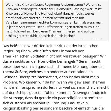
Warum ist Kritik an Israels Regierung Antisemitismus? Warum ist
Kritik an der Kriegstreiberei der USA Amerika-Bashing? Warum ist
Kritik an der Homo-Ehe Homophobie? Ganz einfach... weil es
emotional vorbelastete Themen betrifft und man mit
Verallgemeinerungen leichter kommunizieren kann als wenn man
in jedem Satz erst tausend Differenzierungen treffen muss. Und
natürlich, weil sich bei diesen Themen immer jemand auf den
Schlips getreten fühlt, der sich dadurch in einer
Verteidigungsposition fühlt und "die grossen Geschütze auf fährt".
Das heißt also wir dürfen keine Kritik an der isrealischen
Regierung üben? Wir dürfen den Einmarsch von
amerikanischen Soldaten nicht mit Misstrauen beäugen? Wir
dürfen nichts an der Homo-Ehe bemängeln? Sei mir nicht
böse, aber wenn ich ganz sachlich meine Meinung über ein
Thema äußere, welches ein anderer aus emotionalen
Gründen überspitzt interpretiert, dann ist das nicht mein
Problem. Wo kämen wir da hin, wenn wir gewissen Themen
nicht mehr ansprechen dürfen, nur weil sich manche vielleicht
auf den Schlips getreten fühlen könnten. Deswegen finde ich
die Aussage, dass da gerade ein paar religiöse Extremisten
sich austoben als absolut in Ordnung. Das ist kein
Religionsbashing per se sondern beschreibt einfach nur die