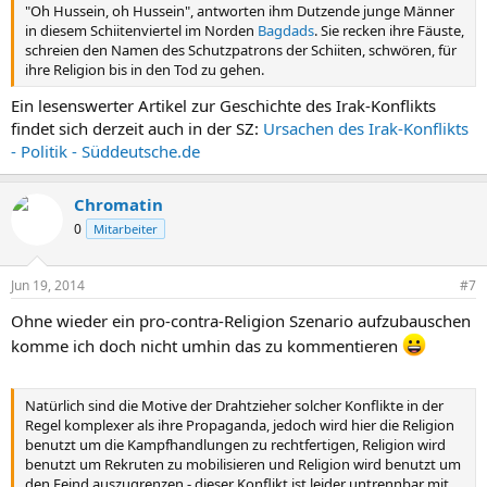
"Oh Hussein, oh Hussein", antworten ihm Dutzende junge Männer
in diesem Schiitenviertel im Norden
Bagdads
. Sie recken ihre Fäuste,
schreien den Namen des Schutzpatrons der Schiiten, schwören, für
ihre Religion bis in den Tod zu gehen.
Ein lesenswerter Artikel zur Geschichte des Irak-Konflikts
findet sich derzeit auch in der SZ:
Ursachen des Irak-Konflikts
- Politik - Süddeutsche.de
Chromatin
0
Mitarbeiter
Jun 19, 2014
#7
Ohne wieder ein pro-contra-Religion Szenario aufzubauschen
komme ich doch nicht umhin das zu kommentieren
Natürlich sind die Motive der Drahtzieher solcher Konflikte in der
Regel komplexer als ihre Propaganda, jedoch wird hier die Religion
benutzt um die Kampfhandlungen zu rechtfertigen, Religion wird
benutzt um Rekruten zu mobilisieren und Religion wird benutzt um
den Feind auszugrenzen - dieser Konflikt ist leider untrennbar mit