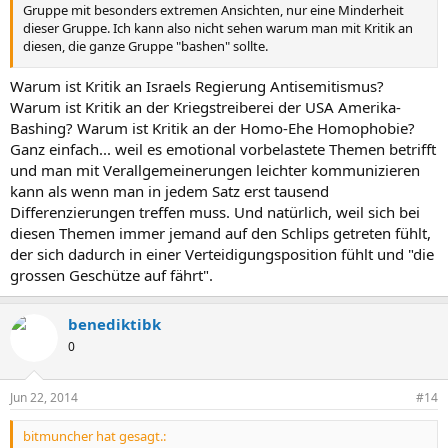
Gruppe mit besonders extremen Ansichten, nur eine Minderheit
dieser Gruppe. Ich kann also nicht sehen warum man mit Kritik an
diesen, die ganze Gruppe "bashen" sollte.
...
Es ist aber immer wieder bemerkenswert wie Kritik an konkreten
Warum ist Kritik an Israels Regierung Antisemitismus?
Punkten einer Religion oder einer religiösen Gruppierung, sofort als
Warum ist Kritik an der Kriegstreiberei der USA Amerika-
"Religionsbashing" disqualifiziert wird.
Bashing? Warum ist Kritik an der Homo-Ehe Homophobie?
Ganz einfach... weil es emotional vorbelastete Themen betrifft
und man mit Verallgemeinerungen leichter kommunizieren
kann als wenn man in jedem Satz erst tausend
Differenzierungen treffen muss. Und natürlich, weil sich bei
diesen Themen immer jemand auf den Schlips getreten fühlt,
der sich dadurch in einer Verteidigungsposition fühlt und "die
grossen Geschütze auf fährt".
benediktibk
0
Jun 22, 2014
#14
bitmuncher hat gesagt.: