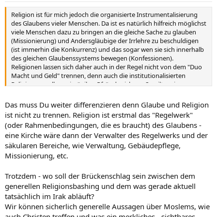
Religion ist für mich jedoch die organisierte Instrumentalisierung
des Glaubens vieler Menschen. Da ist es natürlich hilfreich möglichst
viele Menschen dazu zu bringen an die gleiche Sache zu glauben
(Missionierung) und Andersgläubige der Irrlehre zu beschuldigen
(ist immerhin die Konkurrenz) und das sogar wen sie sich innerhalb
des gleichen Glaubenssystems bewegen (Konfessionen).
Religionen lassen sich daher auch in der Regel nicht von dem "Duo
Macht und Geld" trennen, denn auch die institutionalisierten
Religionen wollen primär ihre Pfründe sichern. So gilt meines
Wissens nach die katholische Kirche als die reichste Organisation
der Welt.
Das muss Du weiter differenzieren denn Glaube und Religion
ist nicht zu trennen. Religion ist erstmal das "Regelwerk"
(oder Rahmenbedingungen, die es braucht) des Glaubens -
eine Kirche wäre dann der Verwalter des Regelwerks und der
säkularen Bereiche, wie Verwaltung, Gebäudepflege,
Missionierung, etc.
Trotzdem - wo soll der Brückenschlag sein zwischen dem
generellen Religionsbashing und dem was gerade aktuell
tatsächlich im Irak abläuft?
Wir können sicherlich generelle Aussagen über Moslems, wie
auch Christen treffen und was ein merkliches - sichtbares -