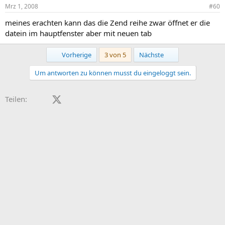
Mrz 1, 2008
#60
meines erachten kann das die Zend reihe zwar öffnet er die
datein im hauptfenster aber mit neuen tab
Erste
Letzte
Vorherige
3 von 5
Nächste
Um antworten zu können musst du eingeloggt sein.
Facebook
X (Twitter)
LinkedIn
Reddit
Pinterest
Tumblr
WhatsApp
E-Mail
Teilen: