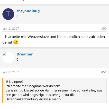
the_nudlaug
T
0
Jan 12, 2007
#50
ich arbeite mit Weaverslave und bin eigentlich sehr zufrieden
damit
Dreamer
0
Jan 12, 2007
#51
@Brainpool:
Ich arbeite mit "Maguma Workbench"
der is richtig klasse! eckige klammer in einem tag auf und alles, was
rein gehört wird angezeigt (aus sehr gut, für die
Datenbankanbindung, Arrays u.mehr)