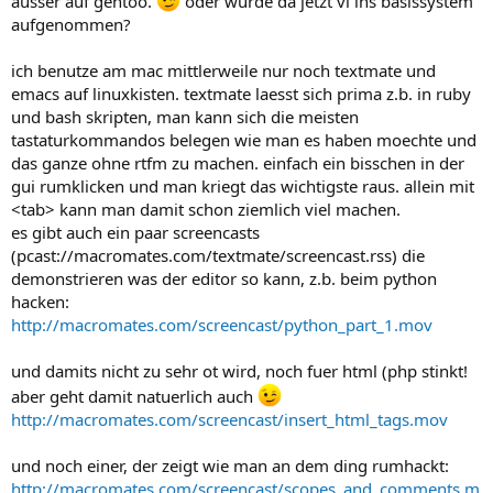
ausser auf gentoo.
oder wurde da jetzt vi ins basissystem
aufgenommen?
ich benutze am mac mittlerweile nur noch textmate und
emacs auf linuxkisten. textmate laesst sich prima z.b. in ruby
und bash skripten, man kann sich die meisten
tastaturkommandos belegen wie man es haben moechte und
das ganze ohne rtfm zu machen. einfach ein bisschen in der
gui rumklicken und man kriegt das wichtigste raus. allein mit
<tab> kann man damit schon ziemlich viel machen.
es gibt auch ein paar screencasts
(pcast://macromates.com/textmate/screencast.rss) die
demonstrieren was der editor so kann, z.b. beim python
hacken:
http://macromates.com/screencast/python_part_1.mov
und damits nicht zu sehr ot wird, noch fuer html (php stinkt!
aber geht damit natuerlich auch
http://macromates.com/screencast/insert_html_tags.mov
und noch einer, der zeigt wie man an dem ding rumhackt:
http://macromates.com/screencast/scopes_and_comments.m