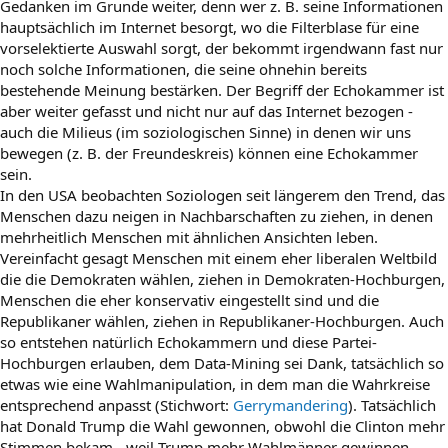
Gedanken im Grunde weiter, denn wer z. B. seine Informationen
hauptsächlich im Internet besorgt, wo die Filterblase für eine
vorselektierte Auswahl sorgt, der bekommt irgendwann fast nur
noch solche Informationen, die seine ohnehin bereits
bestehende Meinung bestärken. Der Begriff der Echokammer ist
aber weiter gefasst und nicht nur auf das Internet bezogen -
auch die Milieus (im soziologischen Sinne) in denen wir uns
bewegen (z. B. der Freundeskreis) können eine Echokammer
sein.
In den USA beobachten Soziologen seit längerem den Trend, das
Menschen dazu neigen in Nachbarschaften zu ziehen, in denen
mehrheitlich Menschen mit ähnlichen Ansichten leben.
Vereinfacht gesagt Menschen mit einem eher liberalen Weltbild
die die Demokraten wählen, ziehen in Demokraten-Hochburgen,
Menschen die eher konservativ eingestellt sind und die
Republikaner wählen, ziehen in Republikaner-Hochburgen. Auch
so entstehen natürlich Echokammern und diese Partei-
Hochburgen erlauben, dem Data-Mining sei Dank, tatsächlich so
etwas wie eine Wahlmanipulation, in dem man die Wahrkreise
entsprechend anpasst (Stichwort:
Gerrymandering
). Tatsächlich
hat Donald Trump die Wahl gewonnen, obwohl die Clinton mehr
Stimmen bekam - weil Trump mehr Wahlmänner gewinnen