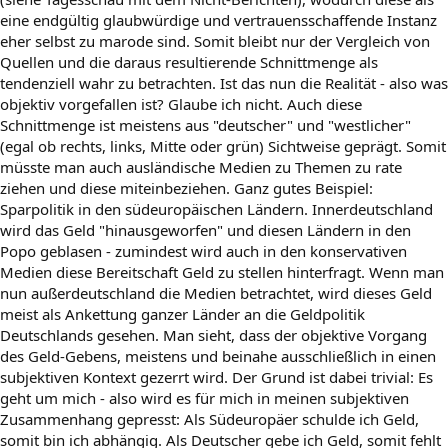
eine endgültig glaubwürdige und vertrauensschaffende Instanz
eher selbst zu marode sind. Somit bleibt nur der Vergleich von
Quellen und die daraus resultierende Schnittmenge als
tendenziell wahr zu betrachten. Ist das nun die Realität - also was
objektiv vorgefallen ist? Glaube ich nicht. Auch diese
Schnittmenge ist meistens aus "deutscher" und "westlicher"
(egal ob rechts, links, Mitte oder grün) Sichtweise geprägt. Somit
müsste man auch ausländische Medien zu Themen zu rate
ziehen und diese miteinbeziehen. Ganz gutes Beispiel:
Sparpolitik in den südeuropäischen Ländern. Innerdeutschland
wird das Geld "hinausgeworfen" und diesen Ländern in den
Popo geblasen - zumindest wird auch in den konservativen
Medien diese Bereitschaft Geld zu stellen hinterfragt. Wenn man
nun außerdeutschland die Medien betrachtet, wird dieses Geld
meist als Ankettung ganzer Länder an die Geldpolitik
Deutschlands gesehen. Man sieht, dass der objektive Vorgang
des Geld-Gebens, meistens und beinahe ausschließlich in einen
subjektiven Kontext gezerrt wird. Der Grund ist dabei trivial: Es
geht um mich - also wird es für mich in meinen subjektiven
Zusammenhang gepresst: Als Südeuropäer schulde ich Geld,
somit bin ich abhängig. Als Deutscher gebe ich Geld, somit fehlt