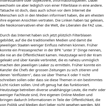
interessantere oder objektivere, Informationsquellen. Dabei
wechseln sie aber lediglich von einer Filterblase in eine andere.
Tatsache ist doch, dass auch schon vor dem Internet die
Menschen sich in den Medien informiert haben, die am ehesten
ihre eigenen Ansichten vertraten. Die Linken haben taz gelesen,
die Neokonservativen eher die Welt, die Liberalen die FAZ usw..
Durch das Internet haben sich jetzt plötzlich Filterblasen
gebildet, auf die die traditionellen Medien und damit die
jeweiligen Staaten weniger Einfluss nehmen können. Früher
konnte ein Pressesprecher in der BPK "unter 3" Dinge nennen,
die nie an die Öffentlichkeit kamen. Heutzutage wird der Kram
geleakt und über Kanäle verbreitet, die es nahezu unmöglich
machen den jeweiligen Leaker zu ermitteln. Früher konnte ein
Kanzler die Chefs der grossen Zeitungen zu sich zitieren und
denen "einflüstern", dass sie über Thema X oder Y nicht
schreiben sollen oder dass sie diese Themen in ein bestimmtes
Licht rücken sollen. Und oft genug hat das funktioniert.
Heutzutage betreiben diverse unabhängige Leute, die mehr oder
weniger Fachleute sind, ihre eigenen Online-Medien und
bringen dadurch Informationen in Teile der Öffentlichkeit, die
von Politik und Medien dort lieber nicht gesehen werden. Mit