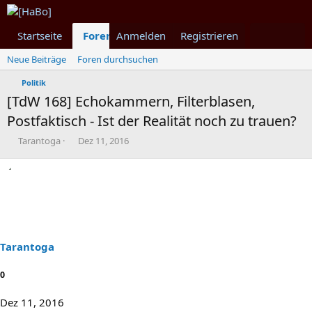
Startseite
Foren
Anmelden
Was ist neu
Registrieren
Mitglieder
Neue Beiträge
Foren durchsuchen
Politik
[TdW 168] Echokammern, Filterblasen,
Postfaktisch - Ist der Realität noch zu trauen?
T
B
Tarantoga
Dez 11, 2016
h
e
e
g
m
i
e
n
n
n
s
d
t
a
a
t
Tarantoga
r
u
t
m
0
e
r
Dez 11, 2016