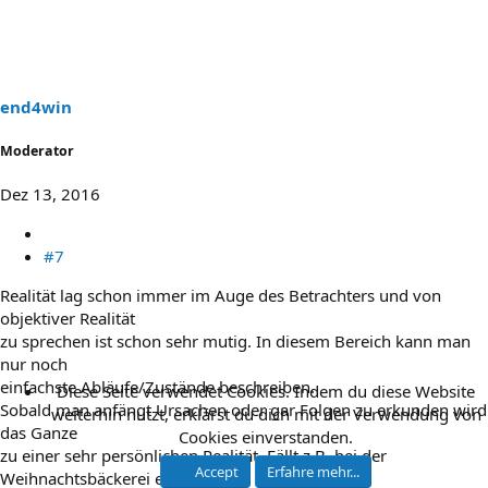
end4win
Moderator
Dez 13, 2016
#7
Realität lag schon immer im Auge des Betrachters und von
objektiver Realität
zu sprechen ist schon sehr mutig. In diesem Bereich kann man
nur noch
einfachste Abläufe/Zustände beschreiben.
Diese Seite verwendet Cookies. Indem du diese Website
Sobald man anfängt Ursachen oder gar Folgen zu erkunden wird
weiterhin nutzt, erklärst du dich mit der Verwendung von
das Ganze
Cookies einverstanden.
zu einer sehr persönlichen Realität. Fällt z.B. bei der
Accept
Erfahre mehr...
Weihnachtsbäckerei ein