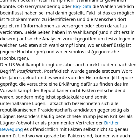
konnte. Ob Gerrymandering oder
Big-Data
die Wahlen wirklich
beeinflusst haben sei mal dahin gestellt, Fakt ist das es möglich
ist "Echokammern" zu identifizieren und die Menschen dort
gezielt mit Informationen zu versorgen oder eben darauf zu
verzichten. Beide Seiten haben im Wahlkampf (und nicht erst in
diesem!) auf solche Analysen zurückgegriffen um festzulegen in
welchen Gebieten sich Wahlkampf lohnt, wo er überflüssig ist
(eigene Hochburgen) und wo er sinnlos ist (gegnerische
Hochburgen).
Der US Wahlkampf bringt uns aber auch direkt zu dem nächsten
Begriff:
Postfaktisch
. Postfaktisch wurde gerade erst zum Wort
des Jahres gekürt und es wurde von der Historikerin Jill Lepore
geprägt, die versuchte eine Erklärung dafür zu finden das im
Vorwahlkampf der Republikaner nicht Fakten entscheidend
waren, sondern möglichst spektakuläre und somit
unterhaltsame Lügen. Tatsächlich bezeichneten sich alle
republikanischen Präsidentschaftskandidaten gegenseitig als
Lügner. Besonders häufig bezeichnete Trump jeden Kritiker als
Lügner (obwohl er als prominenter Vertreter der
Birther-
Bewegung
es offensichtlich mit Fakten selbst nicht so genau
nimmt). Und wo wir gerade bei Fakten sind, können wir auch