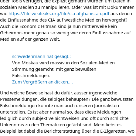
über Tools verfügen, die explizit gemacht wurden um Daten in
sozialen Medien zu manipulieren. Oder was ist mit Dokumenten
wie
https://file.wikileaks.org/file/cia-afghanistan.pdf
aus denen
die Einflussnahme des CIA auf westliche Medien hervorgeht?
Auch die Economic Hitman sind ja nun mittlerweile kein
Geheimnis mehr genau so wenig wie deren Einflussnahme auf
Medien auf der ganzen Welt.
schwedenmann hat gesagt.:
Von Moskau wird massiv in den Sozialen-Medien
Stimmung geamcht, mit ganz bewußten
Falschmeldungen.
Zum Vergrößern anklicken....
Und welche Beweise hast du dafür, ausser irgendwelche
Pressemeldungen, die selbiges behaupten? Die ganz bewussten
Falschmeldungen könnte man auch unseren Journalisten
unterstellen. Es ist aber nunmal so, dass diese Meldungen
lediglich durch subjektive Sichtweisen und oft durch schlichte
Unkenntnis zu den Thematiken gefärbt sind. Mein liebstes
Beispiel ist dabei die Berichterstattung über die E-Zigaretten, wo