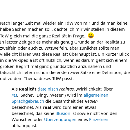
Nach langer Zeit mal wieder ein TdW von mir und da man keine
halbe Sachen machen soll, dachte ich mir wir stellen in diesem
TdW gleich mal die ganze Realität in Frage...
In letzter Zeit gab es mehr als genug Gründe an der Realität zu
zweifeln oder auch zu
ver
zweifeln, aber zunächst sollte man
vielleicht klären was diese Realität überhaupt ist. Ein kurzer Blick
in die Wikipedia ist oft nützlich, wenn es darum geht sich einem
großen Begriff mal ganz grundsätzlich anzunähern und
tatsächlich liefern schon die ersten zwei Sätze eine Definition, die
gut zu dem Thema dieses TdW passt:
Als
Realität
(
lateinisch
realitas
, ‚Wirklichkeit‘; über
res
, ‚Sache‘, ‚Ding‘, ‚Wesen‘) wird im
allgemeinen
Sprachgebrauch
die Gesamtheit des
Realen
bezeichnet. Als
real
wird zum einen etwas
bezeichnet, das keine
Illusion
ist sowie nicht von den
Wünschen oder
Überzeugungen
eines
Einzelnen
abhängig ist.