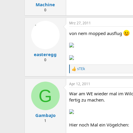
Machine
0
Mrz 27, 2011
von nem mopped ausflug
easteregg
0
sTEk
R
e
a
Apr 12, 2011
c
G
t
War am WE wieder mal im Wildp
i
o
fertig zu machen.
n
s
:
GambaJo
1
Hier noch Mal ein Vögelchen: