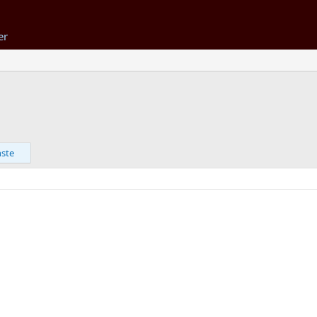
er
ste