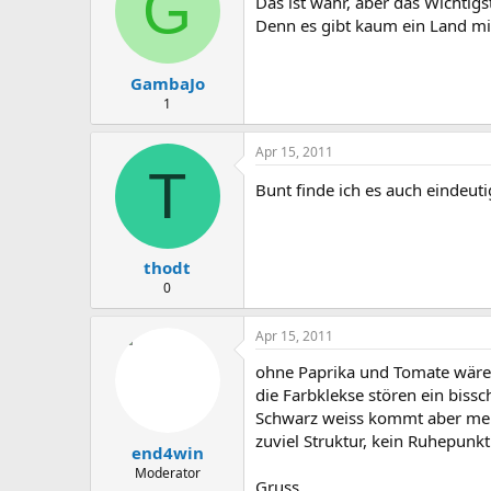
G
Das ist wahr, aber das Wichtigs
Denn es gibt kaum ein Land mit
GambaJo
1
Apr 15, 2011
T
Bunt finde ich es auch eindeut
thodt
0
Apr 15, 2011
ohne Paprika und Tomate wäre
die Farbklekse stören ein biss
Schwarz weiss kommt aber mei
zuviel Struktur, kein Ruhepunkt
end4win
Moderator
Gruss