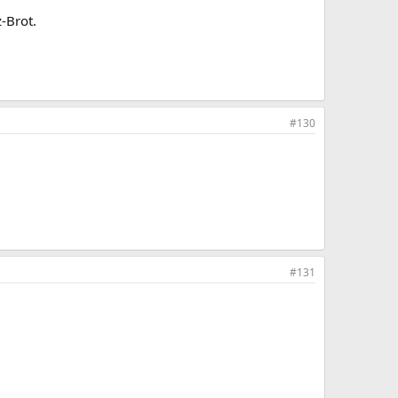
-Brot.
#130
#131