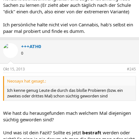
Sachen zu lernen (Er zieht aber auch täglich nach der Schule
"dick" einen durch, also einer von der extremeren Variante)
Ich persönliche halte nicht viel von Cannabis, hab's selbst ein
paar mal probiert und finde es dumm.
+++ATH0
0
Okt 15, 2013
#245
Neosayx hat gesagt.:
Ich kenne genug Leute die durch das bloße Probieren (bzw. ein
zweites oder drittes Mal) schon süchtig geworden sind
Wie hast du herausgefunden mach welchem Mal diejenigen
süchtig geworden sind?
Und was ist dein Fazit? Sollte es jetzt
bestraft
werden oder
nicht? Es ging ja nie darum ob man die Droge mag oder nicht.