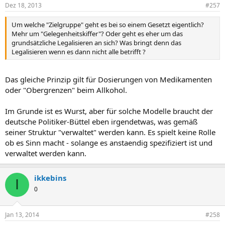
Dez 18, 2013
#257
Um welche "Zielgruppe" geht es bei so einem Gesetzt eigentlich?
Mehr um "Gelegenheitskiffer"? Oder geht es eher um das
grundsätzliche Legalisieren an sich? Was bringt denn das
Legalisieren wenn es dann nicht alle betrifft ?
Das gleiche Prinzip gilt für Dosierungen von Medikamenten
oder "Obergrenzen" beim Allkohol.
Im Grunde ist es Wurst, aber für solche Modelle braucht der
deutsche Politiker-Büttel eben irgendetwas, was gemäß
seiner Struktur "verwaltet" werden kann. Es spielt keine Rolle
ob es Sinn macht - solange es anstaendig spezifiziert ist und
verwaltet werden kann.
ikkebins
I
0
Jan 13, 2014
#258