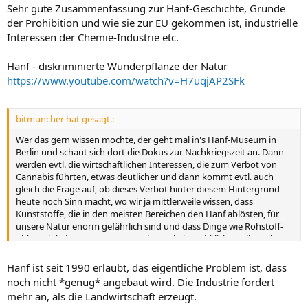
Sehr gute Zusammenfassung zur Hanf-Geschichte, Gründe
der Prohibition und wie sie zur EU gekommen ist, industrielle
Interessen der Chemie-Industrie etc.
Hanf - diskriminierte Wunderpflanze der Natur
https://www.youtube.com/watch?v=H7uqjAP2SFk
bitmuncher hat gesagt.:
Wer das gern wissen möchte, der geht mal in's Hanf-Museum in
Berlin und schaut sich dort die Dokus zur Nachkriegszeit an. Dann
werden evtl. die wirtschaftlichen Interessen, die zum Verbot von
Cannabis führten, etwas deutlicher und dann kommt evtl. auch
gleich die Frage auf, ob dieses Verbot hinter diesem Hintergrund
heute noch Sinn macht, wo wir ja mittlerweile wissen, dass
Kunststoffe, die in den meisten Bereichen den Hanf ablösten, für
unsere Natur enorm gefährlich sind und dass Dinge wie Rohstoff-
Abhängigkeiten von Osteuropa heute keine wirkliche Rolle mehr
spielen.
Hanf ist seit 1990 erlaubt, das eigentliche Problem ist, dass
noch nicht *genug* angebaut wird. Die Industrie fordert
mehr an, als die Landwirtschaft erzeugt.