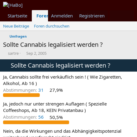
Startseite
Foren
Anmelden
Was ist neu
Registrieren
Mitglieder
Neue Beiträge
Foren durchsuchen
Umfragen
Sollte Cannabis legalisiert werden ?
T
B
sartre
Sep 2, 2005
h
e
e
Sollte Cannabis legalisiert werden ?
g
m
i
e
n
Ja, Cannabis sollte frei verkäuflich sein ! ( Wie Zigaretten,
n
n
Alkohol, Ab 16 )
s
d
Abstimmungen:
31
27,9%
t
a
a
t
r
u
Ja, jedoch nur unter strengen Auflagen ( Spezielle
t
m
Coffeeshops, Ab 18, KEIN Privatanbau )
e
Abstimmungen:
56
50,5%
r
Nein, da die Wirkungen und das Abhängigkeitspotenzial