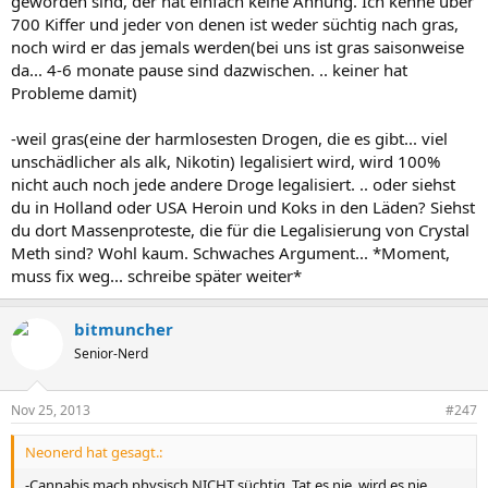
geworden sind, der hat einfach keine Ahnung. Ich kenne über
700 Kiffer und jeder von denen ist weder süchtig nach gras,
noch wird er das jemals werden(bei uns ist gras saisonweise
da... 4-6 monate pause sind dazwischen. .. keiner hat
Probleme damit)
-weil gras(eine der harmlosesten Drogen, die es gibt... viel
unschädlicher als alk, Nikotin) legalisiert wird, wird 100%
nicht auch noch jede andere Droge legalisiert. .. oder siehst
du in Holland oder USA Heroin und Koks in den Läden? Siehst
du dort Massenproteste, die für die Legalisierung von Crystal
Meth sind? Wohl kaum. Schwaches Argument... *Moment,
muss fix weg... schreibe später weiter*
bitmuncher
Senior-Nerd
Nov 25, 2013
#247
Neonerd hat gesagt.:
-Cannabis mach physisch NICHT süchtig. Tat es nie, wird es nie