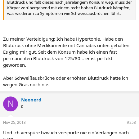
Blutdruck und fällt dieses nach jahrelangem Konsum weg, muss der
Körper vorübergehend mit einem recht hohen Blutdruck kämpfen,
was wiederum zu Symptomen wie Schweissausbrüchen führt.
Jede Droge, die irgendwelche Veränderungen im Körper verursacht
(gesenkter Blutdruck, Entspannung der glatten Muskulatur u.ä.)
bringt den Körper zu einer Abhängigkeit, wenn sie über lange Zeit
Zu meiner Verteidigung: Ich habe Hypertonie. Habe den
konsumiert wird. Der Körper wird dann immer etwas Zeit brauchen
Blutdruck ohne Medikamente mit Cannabis unten gehalten.
um die veränderten Zustände zu kompensieren bzw. wieder auf ein
Es ging mir gut. Seit dem Konsum habe ich einen fast
normales Maß zu bringen.
permanenten Blutdruck von 125/80... er ist perfekt
geworden.
Aber Schweißausbrüche oder erhöhten Blutdruck hatte ich
wegen Gras noch nie.
Neonerd
N
0
Nov 25, 2013
#253
Und ich verspüre bzw ich verspürte nie ein Verlangen nach