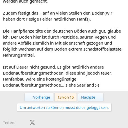
werden auch gemacht.
Zudem festigt das Hanf an vielen Stellen den Boden(wir
haben dort riesige Felder natürlichen Hanfs).
Die Hanfpflanze täte den deutschen Böden auch gut, glaube
ich. Der Boden hier ist durch Pestizide, sauren Regen und
andere Abfälle ziemlich in Mitleidenschaft gezogen und
folglich wachsen auf dem Boden extrem schadstoffbelastete
Nahrungsmittel.
Ist auf Dauer nicht gesund. Es gibt natürlich andere
Bodenaufbereitungsmethoden, diese sind jedoch teuer.
Hanfanbau wäre eine kostengünstige
Bodenaufbereitungsmethode... siehe Saarland ;-)
Erste
Letzte
Vorherige
13 von 15
Nächste
Um antworten zu können musst du eingeloggt sein.
Facebook
X (Twitter)
LinkedIn
Reddit
Pinterest
Tumblr
WhatsApp
E-Mail
Teilen: