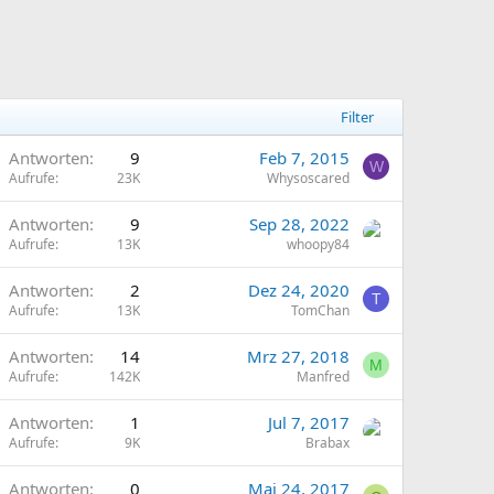
Filter
Antworten
9
Feb 7, 2015
W
Aufrufe
23K
Whysoscared
Antworten
9
Sep 28, 2022
Aufrufe
13K
whoopy84
Antworten
2
Dez 24, 2020
T
Aufrufe
13K
TomChan
Antworten
14
Mrz 27, 2018
M
Aufrufe
142K
Manfred
Antworten
1
Jul 7, 2017
Aufrufe
9K
Brabax
Antworten
0
Mai 24, 2017