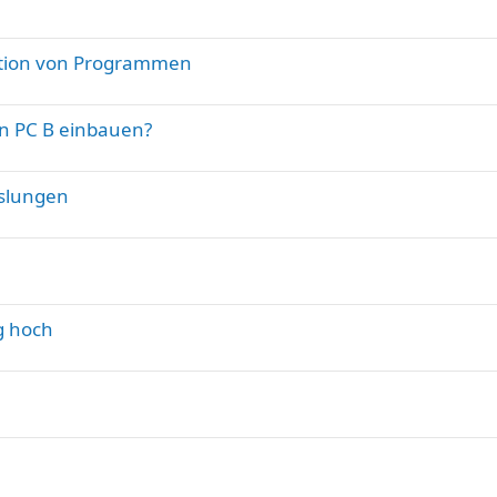
lation von Programmen
in PC B einbauen?
sslungen
g hoch