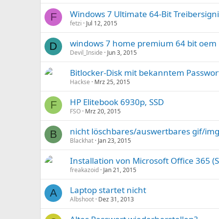
Windows 7 Ultimate 64-Bit Treibersign
F
fetzi
Jul 12, 2015
windows 7 home premium 64 bit oem
D
Devil_Inside
Jun 3, 2015
Bitlocker-Disk mit bekanntem Passwor
Hackse
Mrz 25, 2015
HP Elitebook 6930p, SSD
F
FSO
Mrz 20, 2015
nicht löschbares/auswertbares gif/im
B
Blackhat
Jan 23, 2015
Installation von Microsoft Office 365 
freakazoid
Jan 21, 2015
Laptop startet nicht
A
Albshoot
Dez 31, 2013