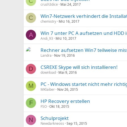
C
crush3dice
Mai 24, 2017
Win7-Netzwerk verhindert die Instal
C
chemistry
Mrz 16, 2017
Win 7 unter PC A aufsetzen und HDD 
A
Andi_93
Mrz 10, 2017
Rechner aufsetzen Win7 teilweise mi
Landra
Nov 19, 2016
CSREXE Skype will sich installieren!
D
download
Mai 9, 2016
PC - Windows startet nicht mehr richti
M
MKlaiber
Nov 26, 2015
HP Recovery erstellen
F
FSO
Okt 18, 2015
Schulprojekt
N
Newdarkneoss
Sep 15, 2015