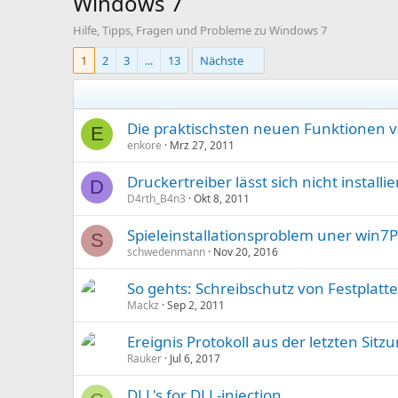
Windows 7
Hilfe, Tipps, Fragen und Probleme zu Windows 7
1
2
3
...
13
Nächste
Die praktischsten neuen Funktionen 
E
enkore
Mrz 27, 2011
Druckertreiber lässt sich nicht installi
D
D4rth_B4n3
Okt 8, 2011
Spieleinstallationsproblem uner win7
S
schwedenmann
Nov 20, 2016
So gehts: Schreibschutz von Festplatt
Mackz
Sep 2, 2011
Ereignis Protokoll aus der letzten Sitz
Rauker
Jul 6, 2017
DLL's for DLL-injection