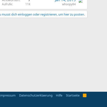
Aufrufe
11K
whoopy84
 musst dich einloggen oder registrieren, um hier zu posten.
Impressum
Datenschutzerklaerung
Hilfe
Startseite
R
S
S