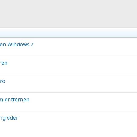
S
von Windows 7
t
i
eren
c
k
y
Pro
en entfernen
ung oder