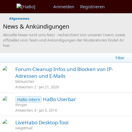
Anmelden
Registrieren
Allgemeines
News & Ankündigungen
Aktuelle News rund ums Netz - recherchiert von unseren Usern, sowie
offizielles vom Team und Ankündigungen der Moderatoren findet ihr
hier.
Filter
S
Forum-Cleanup Infos und Blocken von IP-
t
Adressen und E-Mails
i
bitmuncher
c
Antworten
2
Jan 21, 2026
k
S
HaBo Userbar
y
HaBo intern
t
throjan
Antworten
4
Jan 5, 2014
i
c
S
LiveHabo Desktop-Tool
k
t
ivegotmail
y