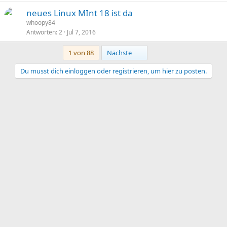
neues Linux MInt 18 ist da
whoopy84
Antworten
2
Jul 7, 2016
Letzte
1 von 88
Nächste
Du musst dich einloggen oder registrieren, um hier zu posten.