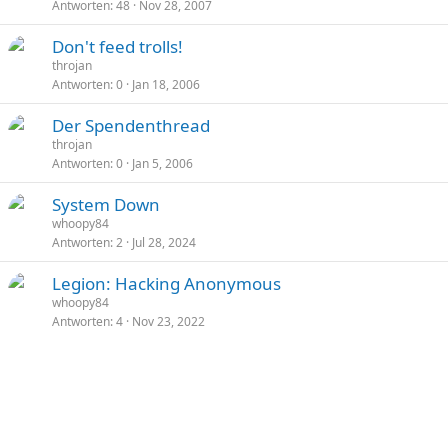
Antworten
48
Nov 28, 2007
i
c
G
S
Don't feed trolls!
k
e
t
throjan
y
Antworten
0
Jan 18, 2006
s
i
p
c
G
S
Der Spendenthread
e
k
e
t
throjan
r
y
Antworten
0
Jan 5, 2006
s
i
r
p
c
t
System Down
e
k
whoopy84
r
y
Antworten
2
Jul 28, 2024
r
t
Legion: Hacking Anonymous
whoopy84
Antworten
4
Nov 23, 2022