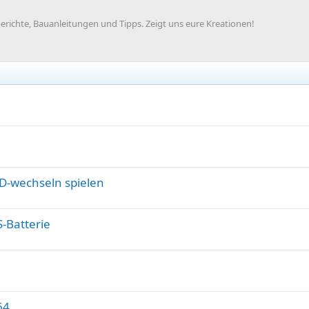
ichte, Bauanleitungen und Tipps. Zeigt uns eure Kreationen!
D-wechseln spielen
-Batterie
64