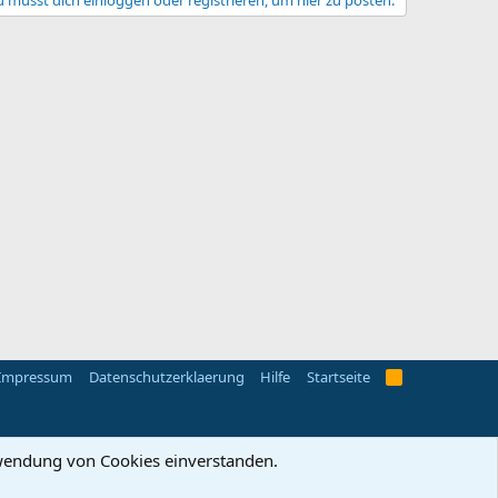
 musst dich einloggen oder registrieren, um hier zu posten.
Impressum
Datenschutzerklaerung
Hilfe
Startseite
R
S
S
erwendung von Cookies einverstanden.