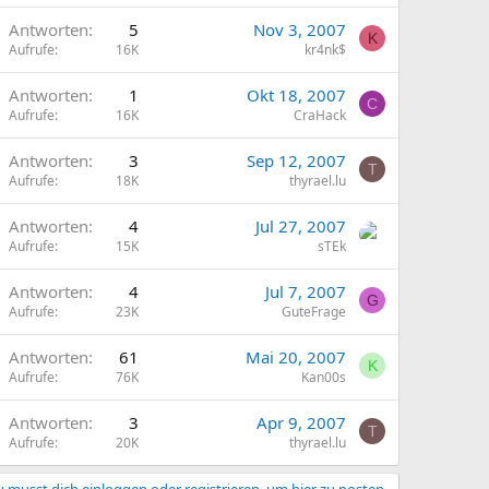
Antworten
5
Nov 3, 2007
K
Aufrufe
16K
kr4nk$
Antworten
1
Okt 18, 2007
C
Aufrufe
16K
CraHack
Antworten
3
Sep 12, 2007
T
Aufrufe
18K
thyrael.lu
Antworten
4
Jul 27, 2007
Aufrufe
15K
sTEk
Antworten
4
Jul 7, 2007
G
Aufrufe
23K
GuteFrage
Antworten
61
Mai 20, 2007
K
Aufrufe
76K
Kan00s
Antworten
3
Apr 9, 2007
T
Aufrufe
20K
thyrael.lu