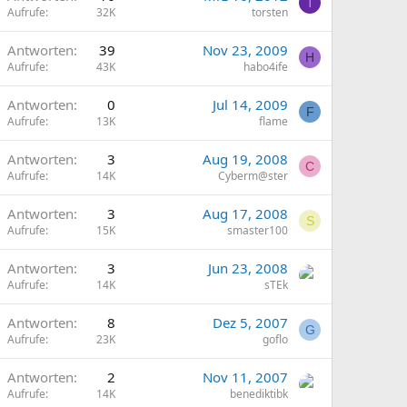
T
Aufrufe
32K
torsten
Antworten
39
Nov 23, 2009
H
Aufrufe
43K
habo4ife
Antworten
0
Jul 14, 2009
F
Aufrufe
13K
flame
Antworten
3
Aug 19, 2008
C
Aufrufe
14K
Cyberm@ster
Antworten
3
Aug 17, 2008
S
Aufrufe
15K
smaster100
Antworten
3
Jun 23, 2008
Aufrufe
14K
sTEk
Antworten
8
Dez 5, 2007
G
Aufrufe
23K
goflo
Antworten
2
Nov 11, 2007
Aufrufe
14K
benediktibk