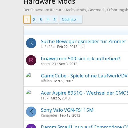
Hardware Mods
Der Showroom für eure Hacks, Mods, Casemods, Erfahrungsber
1
2
3
4
5
Nächste
Suche Bewegungsmelder für Zimmer
K
ka34234
Feb 22, 2013
2
huawei mn 500 simlock aufheben?
R
ronny123
Nov 3, 2013
GameCube - Spiele ohne Laufwerk/DV
nifelan
Mrz 9, 2007
Acer Aspire 8951G - Wechsel der CMOS
sTEk
Mrz 5, 2013
Sony Vaio VGN-FS115M
K
Kanapeter
Feb 13, 2013
Damm Small Linux auf Commodore C