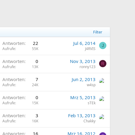
Filter
Antworten
22
Jul 6, 2014
J
Aufrufe
55K
J4RVIS
Antworten
0
Nov 3, 2013
R
Aufrufe
13K
ronny123
Antworten
7
Jun 2, 2013
Aufrufe
24K
w4sp
Antworten
0
Mrz 5, 2013
Aufrufe
15K
sTEk
Antworten
3
Feb 13, 2013
Aufrufe
16K
Chakky
Antworten
16
Mrz 16, 2012