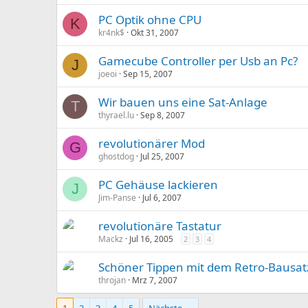
PC Optik ohne CPU
K
kr4nk$
Okt 31, 2007
Gamecube Controller per Usb an Pc?
J
joeoi
Sep 15, 2007
Wir bauen uns eine Sat-Anlage
T
thyrael.lu
Sep 8, 2007
revolutionärer Mod
G
ghostdog
Jul 25, 2007
PC Gehäuse lackieren
J
Jim-Panse
Jul 6, 2007
revolutionäre Tastatur
Mackz
Jul 16, 2005
2
3
4
Schöner Tippen mit dem Retro-Bausat
throjan
Mrz 7, 2007