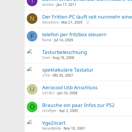
T
torsten
Jan 17, 2011
Der Fritten-PC läuft seit nunmehr ein
N
NeonZero
Mai 21, 2005
2
telefon per fritzbox steuern
F
flame
Jul 14, 2009
Tasturbeleuchtung
Sven
Aug 18, 2008
spektakuläre Tastatur
sTEk
Okt 30, 2007
Aerocool Usb Anschluss
U
Uli1801
Jun 19, 2008
Brauche ein paar Infos zur PS2
O
Orniflyer
Apr 2, 2005
Vga2scart
benediktibk
Nov 10, 2007