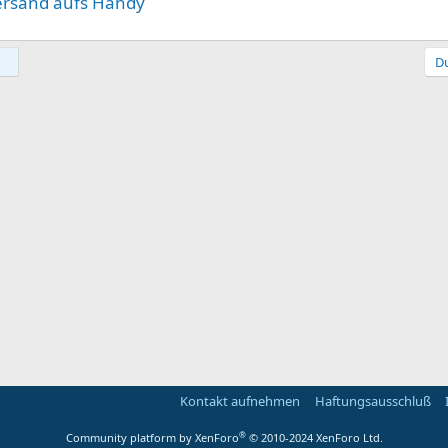
ersand aufs Handy
Du
Kontakt aufnehmen
Haftungsausschluß
®
Community platform by XenForo
© 2010-2024 XenForo Ltd.