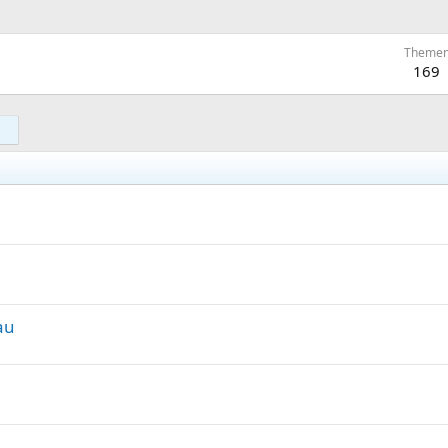
Theme
169
au