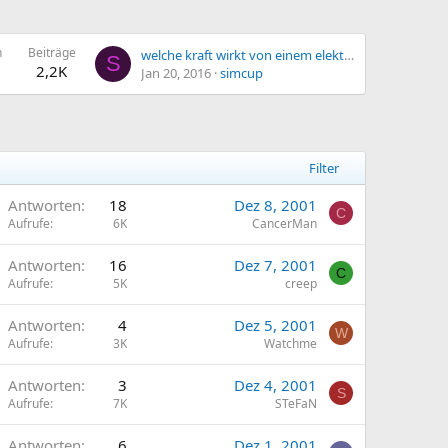
n
Beiträge
welche kraft wirkt von einem elektromagneten
S
2,2K
Jan 20, 2016
simcup
Filter
Antworten
18
Dez 8, 2001
C
Aufrufe
6K
CancerMan
Antworten
16
Dez 7, 2001
C
Aufrufe
5K
creep
Antworten
4
Dez 5, 2001
W
Aufrufe
3K
Watchme
Antworten
3
Dez 4, 2001
S
Aufrufe
7K
STeFaN
Antworten
6
Dez 1, 2001