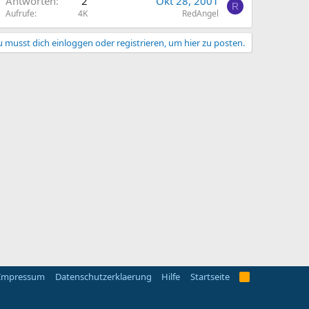
Antworten
2
Okt 28, 2001
R
Aufrufe
4K
RedAngel
 musst dich einloggen oder registrieren, um hier zu posten.
Impressum
Datenschutzerklaerung
Hilfe
Startseite
R
S
S